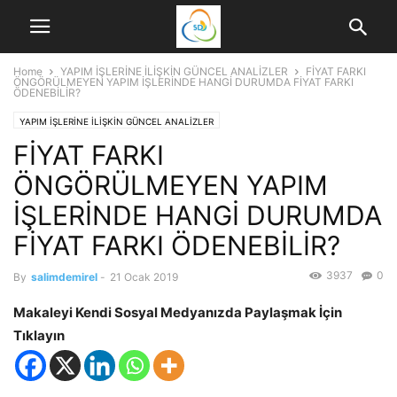
Home
YAPIM İŞLERİNE İLİŞKİN GÜNCEL ANALİZLER
FİYAT FARKI
ÖNGÖRÜLMEYEN YAPIM İŞLERİNDE HANGİ DURUMDA FİYAT FARKI
ÖDENEBİLİR?
YAPIM İŞLERİNE İLİŞKİN GÜNCEL ANALİZLER
FİYAT FARKI
ÖNGÖRÜLMEYEN YAPIM
İŞLERİNDE HANGİ DURUMDA
FİYAT FARKI ÖDENEBİLİR?
3937
0
By
salimdemirel
-
21 Ocak 2019
Makaleyi Kendi Sosyal Medyanızda Paylaşmak İçin
Tıklayın