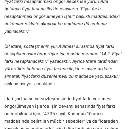
fiyat farkı hesaplanması öngörülecek ise yürürlükte
bulunan fiyat farkına ilişkin esasların “Fiyat farkı
hesaplanması öngörülmeyen işler” başlıklı maddesindeki
hükümler dikkate alınarak bu maddede düzenleme
yapılacaktır.”
(2
) İdare, sözleşmenin yürütülmesi sırasında fiyat farkı
hesaplanmasını öngörüyor ise madde metnine “14.2. Fiyat
farkı hesaplanacaktır.” yazacaktır. Ayrıca İdare tarafından
yürürlükte bulunan fiyat farkına ilişkin esaslar dikkate
alınarak fiyat farkı düzenlemesi bu maddede yapılacaktır.”
açıklaması yer almaktadır.
İdari şartname ve sözleşmesinde fiyat farkı verilmesi
öngörülmeyen işlerde işin devamı esnasında fiyat farkı
ödenebilmesi için, “4735 sayılı Kanunun 10 uncu
maddesinde belirtilen mücbir sebepler” ya da “idareden
kaynaklanan nedenlerle” işin bitim tarihinin süre uzatımı