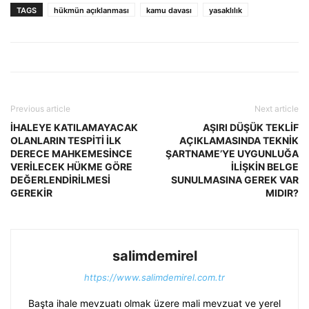
TAGS
hükmün açıklanması
kamu davası
yasaklılık
Previous article
Next article
İHALEYE KATILAMAYACAK
AŞIRI DÜŞÜK TEKLİF
OLANLARIN TESPİTİ İLK
AÇIKLAMASINDA TEKNİK
DERECE MAHKEMESİNCE
ŞARTNAME’YE UYGUNLUĞA
VERİLECEK HÜKME GÖRE
İLİŞKİN BELGE
DEĞERLENDİRİLMESİ
SUNULMASINA GEREK VAR
GEREKİR
MIDIR?
salimdemirel
https://www.salimdemirel.com.tr
Başta ihale mevzuatı olmak üzere mali mevzuat ve yerel