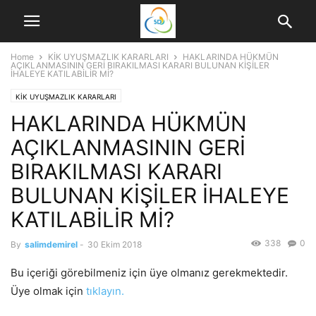
Home
KİK UYUŞMAZLIK KARARLARI
HAKLARINDA HÜKMÜN
AÇIKLANMASININ GERİ BIRAKILMASI KARARI BULUNAN KİŞİLER
İHALEYE KATILABİLİR Mİ?
KİK UYUŞMAZLIK KARARLARI
HAKLARINDA HÜKMÜN
AÇIKLANMASININ GERİ
BIRAKILMASI KARARI
BULUNAN KİŞİLER İHALEYE
KATILABİLİR Mİ?
338
0
By
salimdemirel
-
30 Ekim 2018
Bu içeriği görebilmeniz için üye olmanız gerekmektedir.
Üye olmak için
tıklayın.