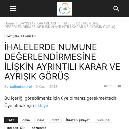
Home
SAYIŞTAY KARARLARI
İHALELERDE NUMUNE
DEĞERLENDİRMESİNE İLİŞKİN AYRINTILI KARAR VE AYRIŞIK GÖRÜŞ
SAYIŞTAY KARARLARI
İHALELERDE NUMUNE
DEĞERLENDİRMESİNE
İLİŞKİN AYRINTILI KARAR VE
AYRIŞIK GÖRÜŞ
211
0
By
salimdemirel
-
5 Kasım 2018
Bu içeriği görebilmeniz için üye olmanız gerekmektedir.
Üye olmak için
tıklayın.
TAGS
dava
ihale
itiraz
İtirazen şikâyet
numune
RAPORTÖR
sözleşme