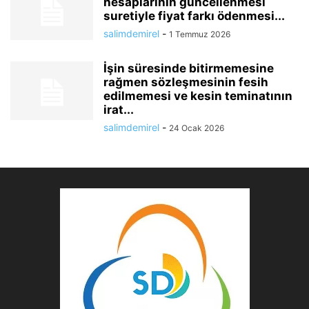
hesaplarının güncellenmesi
suretiyle fiyat farkı ödenmesi...
salimdemirel
-
1 Temmuz 2026
İşin süresinde bitirmemesine
rağmen sözleşmesinin fesih
edilmemesi ve kesin teminatının
irat...
salimdemirel
-
24 Ocak 2026