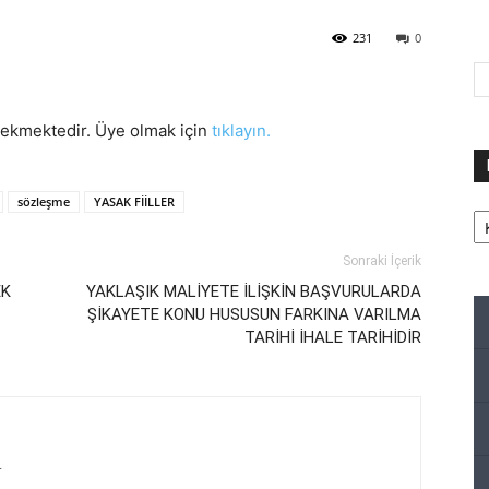
231
0
rekmektedir. Üye olmak için
tıklayın.
sözleşme
YASAK FİİLLER
Ka
Sonraki İçerik
EK
YAKLAŞIK MALİYETE İLİŞKİN BAŞVURULARDA
ŞİKAYETE KONU HUSUSUN FARKINA VARILMA
TARİHİ İHALE TARİHİDİR
r