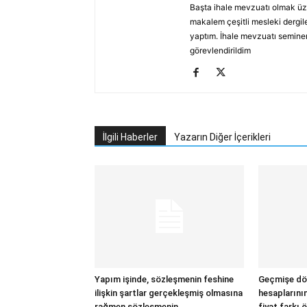
Başta ihale mevzuatı olmak üz
makalem çeşitli mesleki dergile
yaptım. İhale mevzuatı seminerl
görevlendirildim
İlgili Haberler
Yazarın Diğer İçerikleri
Yapım işinde, sözleşmenin feshine
Geçmişe dön
ilişkin şartlar gerçekleşmiş olmasına
hesaplarını
rağmen sözleşmenin
fiyat farkı