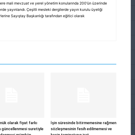
ere mali mevzuat ve yerel yönetim konularında 200’ün üzerinde
rde yayınlandı. Çeşitli mesleki dergilerde yayın kurulu üyeliği
erine Sayıştay Başkanlığı tarafından eğitici olarak
ük olarak fiyat farkı
İşin süresinde bitirmemesine rağmen
n güncellenmesi suretiyle
sözleşmesinin fesih edilmemesi ve
 ödenmesi mümkün
kesin teminatının irat