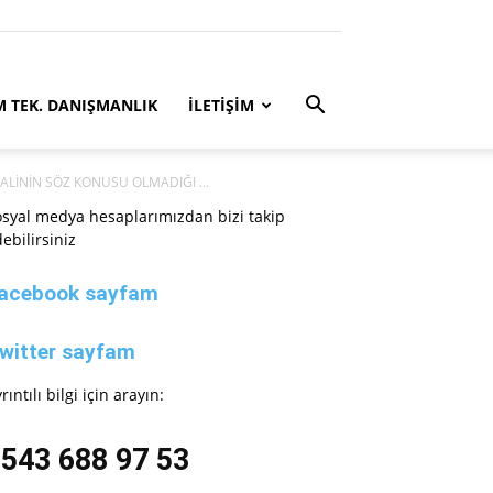
M TEK. DANIŞMANLIK
İLETİŞİM
LİNİN SÖZ KONUSU OLMADIĞI ...
syal medya hesaplarımızdan bizi takip
ebilirsiniz
acebook sayfam
witter sayfam
rıntılı bilgi için arayın:
543 688 97 53