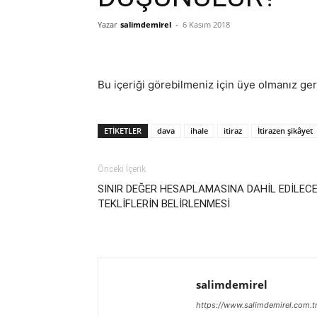
Yazar
salimdemirel
-
6 Kasım 2018
Demirel
Bu içeriği görebilmeniz için üye olmanız ge
ETIKETLER
dava
ihale
itiraz
İtirazen şikâyet
Önceki İçerik
SINIR DEĞER HESAPLAMASINA DAHİL EDİLEC
TEKLİFLERİN BELİRLENMESİ
salimdemirel
https://www.salimdemirel.com.t