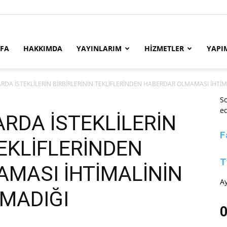
YFA
HAKKIMDA
YAYINLARIM
HİZMETLER
YAPI
DA İSTEKLİLERİN BİRBİRLERİNİN TEKLİFLERİNDEN HABERDAR OLMAMASI İHTİMA
So
ed
RDA İSTEKLİLERİN
F
TEKLİFLERİNDEN
T
MASI İHTİMALİNİN
Ay
MADIĞI
0