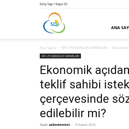
Giriş Yap / Kayıt Ol
Kamu
ANA SA
Ana Sayfa
KİK UYUŞMAZLIK KARARLARI
Ekonomik aç
İhale
KİK UYUŞMAZLIK KARARLARI
Ekonomik açıdan e
teklif sahibi istek
Danışmanı
çerçevesinde sö
edilebilir mi?
Salim
Yazar
salimdemirel
-
15 Kasım 2018