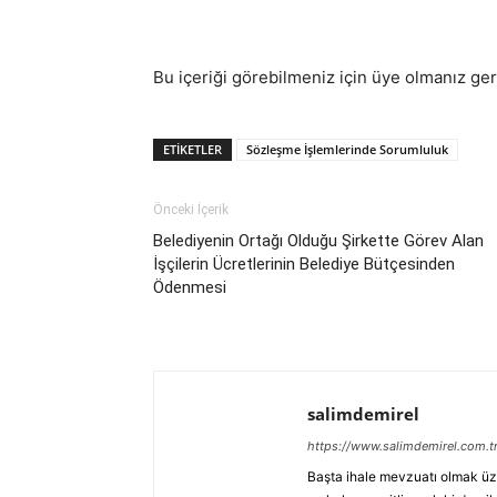
Demirel
Bu içeriği görebilmeniz için üye olmanız ge
ETIKETLER
Sözleşme İşlemlerinde Sorumluluk
Önceki İçerik
Belediyenin Ortağı Olduğu Şirkette Görev Alan
İşçilerin Ücretlerinin Belediye Bütçesinden
Ödenmesi
salimdemirel
https://www.salimdemirel.com.t
Başta ihale mevzuatı olmak üz