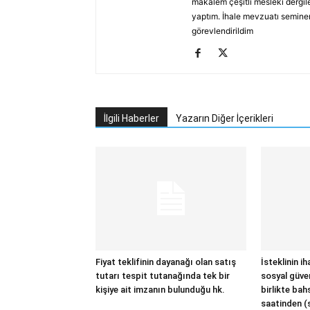
makalem çeşitli mesleki dergile
yaptım. İhale mevzuatı seminerl
görevlendirildim
İlgili Haberler
Yazarın Diğer İçerikleri
Fiyat teklifinin dayanağı olan satış
İsteklinin i
tutarı tespit tutanağında tek bir
sosyal güve
kişiye ait imzanın bulunduğu hk.
birlikte bah
saatinden (s