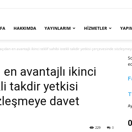
YFA
HAKKIMDA
YAYINLARIM
HİZMETLER
YAPI
ıdan en avantajlı ikinci teklif sahibi istekli takdir yetkisi çerçevesinde sözleşmeye
So
ed
n avantajlı ikinci
F
li takdir yetkisi
T
zleşmeye davet
Ay
0
229
0