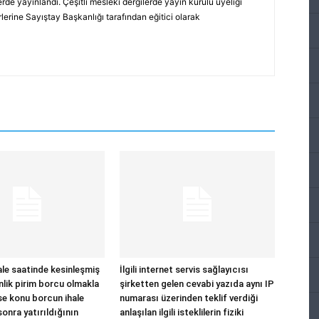
rde yayınlandı. Çeşitli mesleki dergilerde yayın kurulu üyeliği
erine Sayıştay Başkanlığı tarafından eğitici olarak
hale saatinde kesinleşmiş
İlgili internet servis sağlayıcısı
nlik pirim borcu olmakla
şirketten gelen cevabi yazıda aynı IP
se konu borcun ihale
numarası üzerinden teklif verdiği
onra yatırıldığının
anlaşılan ilgili isteklilerin fiziki