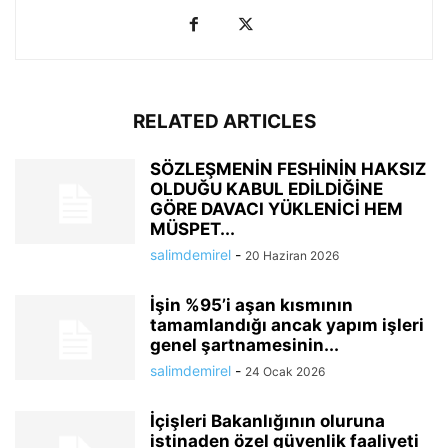
RELATED ARTICLES
SÖZLEŞMENİN FESHİNİN HAKSIZ
OLDUĞU KABUL EDİLDİĞİNE
GÖRE DAVACI YÜKLENİCİ HEM
MÜSPET...
salimdemirel
-
20 Haziran 2026
İşin %95’i aşan kısmının
tamamlandığı ancak yapım işleri
genel şartnamesinin...
salimdemirel
-
24 Ocak 2026
İçişleri Bakanlığının oluruna
istinaden özel güvenlik faaliyeti