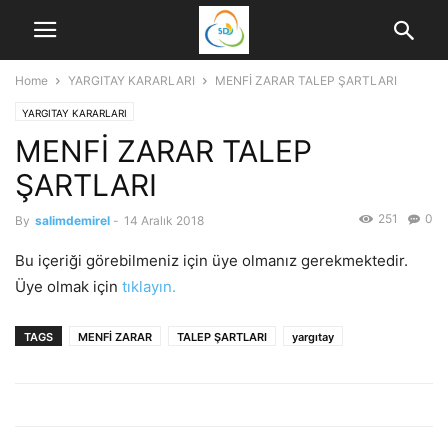
Home
YARGITAY KARARLARI
MENFİ ZARAR TALEP ŞARTLARI
YARGITAY KARARLARI
MENFİ ZARAR TALEP
ŞARTLARI
251
0
By
salimdemirel
-
14 Aralık 2018
Bu içeriği görebilmeniz için üye olmanız gerekmektedir.
Üye olmak için
tıklayın.
TAGS
MENFİ ZARAR
TALEP ŞARTLARI
yargıtay