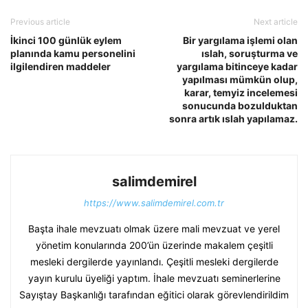
Previous article
Next article
İkinci 100 günlük eylem
Bir yargılama işlemi olan
planında kamu personelini
ıslah, soruşturma ve
ilgilendiren maddeler
yargılama bitinceye kadar
yapılması mümkün olup,
karar, temyiz incelemesi
sonucunda bozulduktan
sonra artık ıslah yapılamaz.
salimdemirel
https://www.salimdemirel.com.tr
Başta ihale mevzuatı olmak üzere mali mevzuat ve yerel
yönetim konularında 200’ün üzerinde makalem çeşitli
mesleki dergilerde yayınlandı. Çeşitli mesleki dergilerde
yayın kurulu üyeliği yaptım. İhale mevzuatı seminerlerine
Sayıştay Başkanlığı tarafından eğitici olarak görevlendirildim