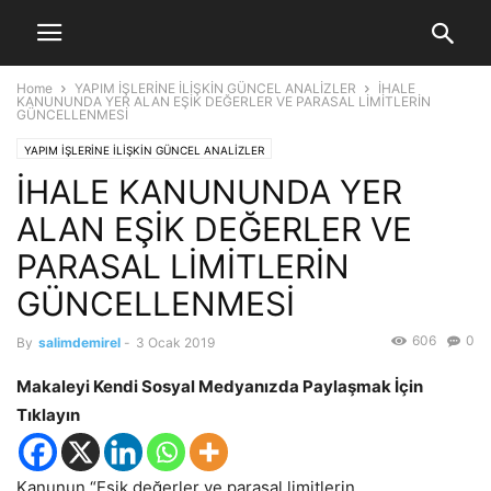
Home
YAPIM İŞLERİNE İLİŞKİN GÜNCEL ANALİZLER
İHALE
KANUNUNDA YER ALAN EŞİK DEĞERLER VE PARASAL LİMİTLERİN
GÜNCELLENMESİ
YAPIM İŞLERİNE İLİŞKİN GÜNCEL ANALİZLER
İHALE KANUNUNDA YER
ALAN EŞİK DEĞERLER VE
PARASAL LİMİTLERİN
GÜNCELLENMESİ
606
0
By
salimdemirel
-
3 Ocak 2019
Makaleyi Kendi Sosyal Medyanızda Paylaşmak İçin
Tıklayın
Kanunun “Eşik değerler ve parasal limitlerin