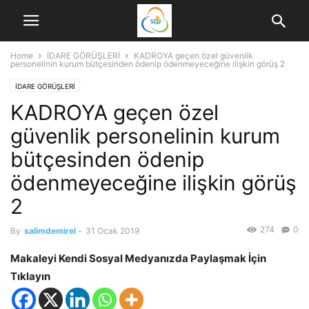
Home
İDARE GÖRÜŞLERİ
KADROYA geçen özel güvenlik
personelinin kurum bütçesinden ödenip ödenmeyeceğine ilişkin görüş 2
İDARE GÖRÜŞLERİ
KADROYA geçen özel
güvenlik personelinin kurum
bütçesinden ödenip
ödenmeyeceğine ilişkin görüş
2
274
0
By
salimdemirel
-
31 Ocak 2019
Makaleyi Kendi Sosyal Medyanızda Paylaşmak İçin
Tıklayın