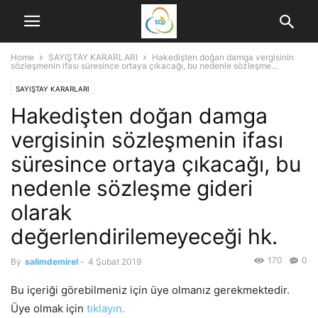
Home
SAYIŞTAY KARARLARI
Hakedişten doğan damga vergisinin
sözleşmenin ifası süresince ortaya çıkacağı, bu nedenle sözleşme...
SAYIŞTAY KARARLARI
Hakedişten doğan damga
vergisinin sözleşmenin ifası
süresince ortaya çıkacağı, bu
nedenle sözleşme gideri
olarak
değerlendirilemeyeceği hk.
170
0
By
salimdemirel
-
4 Şubat 2019
Bu içeriği görebilmeniz için üye olmanız gerekmektedir.
Üye olmak için
tıklayın.