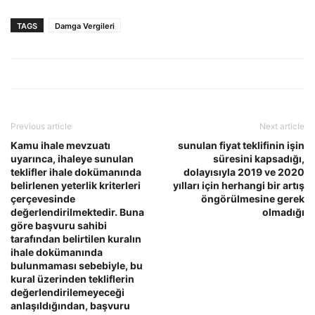
TAGS
Damga Vergileri
Previous article
Next article
Kamu ihale mevzuatı
sunulan fiyat teklifinin işin
uyarınca, ihaleye sunulan
süresini kapsadığı,
teklifler ihale dokümanında
dolayısıyla 2019 ve 2020
belirlenen yeterlik kriterleri
yılları için herhangi bir artış
çerçevesinde
öngörülmesine gerek
değerlendirilmektedir. Buna
olmadığı
göre başvuru sahibi
tarafından belirtilen kuralın
ihale dokümanında
bulunmaması sebebiyle, bu
kural üzerinden tekliflerin
değerlendirilemeyeceği
anlaşıldığından, başvuru