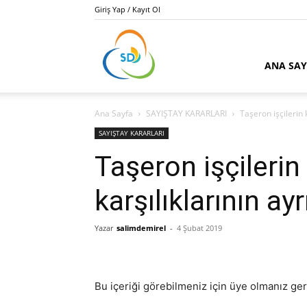
Giriş Yap / Kayıt Ol
Kamu
ANA SA
Ana Sayfa
SAYIŞTAY KARARLARI
Taşeron işçilerin
İhale
SAYIŞTAY KARARLARI
Taşeron işçileri
karşılıklarının a
Danışmanı
Yazar
salimdemirel
-
4 Şubat 2019
Salim
Bu içeriği görebilmeniz için üye olmanız ge