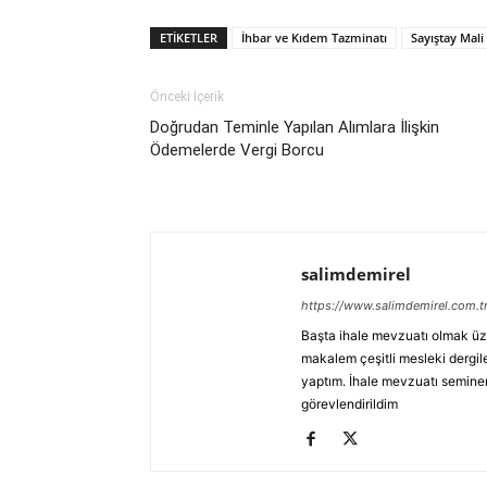
ETIKETLER
İhbar ve Kıdem Tazminatı
Sayıştay Mali
Demirel
Önceki İçerik
Doğrudan Teminle Yapılan Alımlara İlişkin
Ödemelerde Vergi Borcu
salimdemirel
https://www.salimdemirel.com.t
Başta ihale mevzuatı olmak üz
makalem çeşitli mesleki dergile
yaptım. İhale mevzuatı seminerl
görevlendirildim