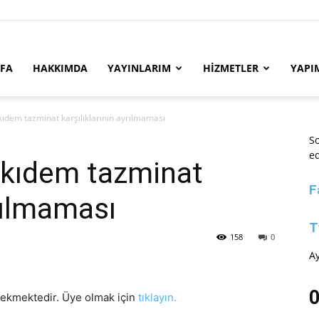
YFA
HAKKIMDA
YAYINLARIM
HİZMETLER
YAPI
 kıdem tazminat karşılıklarının ayrılmaması
So
ed
n kıdem tazminat
F
yrılmaması
T
158
0
Ay
0
rekmektedir. Üye olmak için
tıklayın.