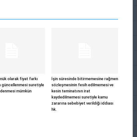
ük olarak fiyat farkı
İşin süresinde bitirmemesine rağmen
n güncellenmesi suretiyle
sözleşmesinin fesih edilmemesi ve
 ödenmesi mümkün
kesin teminatının irat
kaydedilmemesi suretiyle kamu
zararına sebebiyet verildiği iddiası
hk.