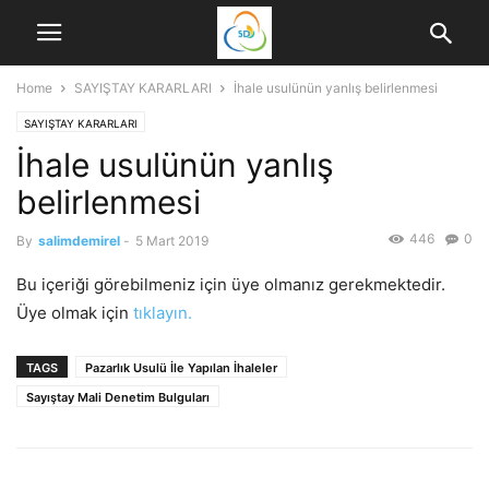
Home
SAYIŞTAY KARARLARI
İhale usulünün yanlış belirlenmesi
SAYIŞTAY KARARLARI
İhale usulünün yanlış
belirlenmesi
446
0
By
salimdemirel
-
5 Mart 2019
Bu içeriği görebilmeniz için üye olmanız gerekmektedir.
Üye olmak için
tıklayın.
TAGS
Pazarlık Usulü İle Yapılan İhaleler
Sayıştay Mali Denetim Bulguları