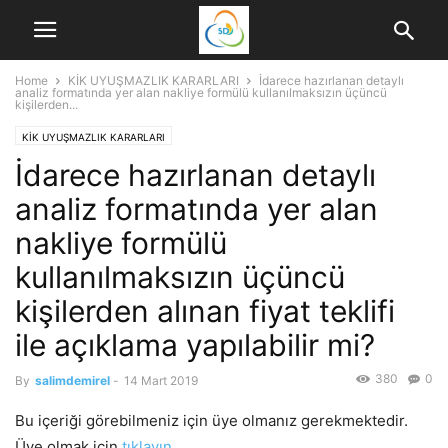
Home
KİK UYUŞMAZLIK KARARLARI
İdarece hazırlanan detaylı
analiz formatında yer alan nakliye formülü kullanılmaksızın üçüncü
kişilerden...
KİK UYUŞMAZLIK KARARLARI
İdarece hazırlanan detaylı
analiz formatında yer alan
nakliye formülü
kullanılmaksızın üçüncü
kişilerden alınan fiyat teklifi
ile açıklama yapılabilir mi?
380
0
By
salimdemirel
-
14 Mart 2019
Bu içeriği görebilmeniz için üye olmanız gerekmektedir.
Üye olmak için
tıklayın.