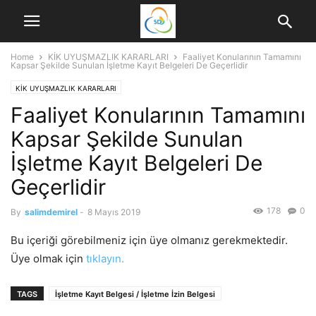
Home
KİK UYUŞMAZLIK KARARLARI
Faaliyet Konularının Tamamını
Kapsar Şekilde Sunulan İşletme Kayıt Belgeleri De Geçerlidir
KİK UYUŞMAZLIK KARARLARI
Faaliyet Konularının Tamamını
Kapsar Şekilde Sunulan
İşletme Kayıt Belgeleri De
Geçerlidir
178
0
By
salimdemirel
-
8 Mayıs 2019
Bu içeriği görebilmeniz için üye olmanız gerekmektedir.
Üye olmak için
tıklayın.
TAGS
İşletme Kayıt Belgesi / İşletme İzin Belgesi