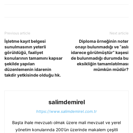
Previous article
Next article
İşletme kayıt belgesi
Diploma örneğinin noter
sunulmasının yeterli
onayı bulunmadığı ve “aslı
görüldüğü, faaliyet
idarece görülmüştür” kaşesi
konularının tamamını kapsar
de bulunmadığı durumda bu
şekilde yapılan
eksikliğin tamamlatılması
düzenlemenin idarenin
mümkün müdür?
takdir yetkisinde olduğu hk.
salimdemirel
https://www.salimdemirel.com.tr
Başta ihale mevzuatı olmak üzere mali mevzuat ve yerel
yönetim konularında 200’ün üzerinde makalem çeşitli