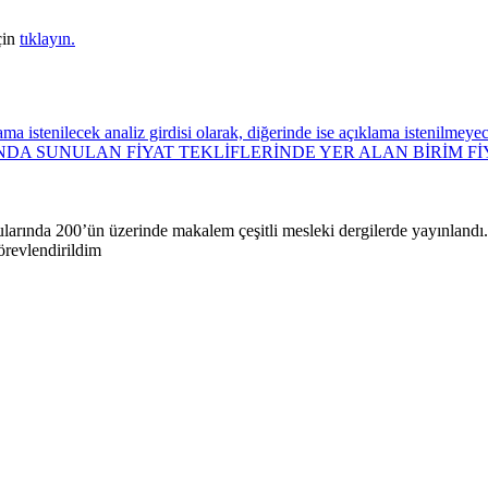
çin
tıklayın.
lama istenilecek analiz girdisi olarak, diğerinde ise açıklama istenilmey
NDA SUNULAN FİYAT TEKLİFLERİNDE YER ALAN BİRİM 
rında 200’ün üzerinde makalem çeşitli mesleki dergilerde yayınlandı. Ç
örevlendirildim