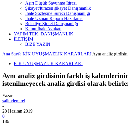
Aşırı Düşük Savunma İtirazı
Şikayet/İtirazen şikayet Danışmanlık
İhale Sözleşme Süreci Danışmanlığı
İhale Uzman Raporu Hazırlama
Belediye Şirket Danışmanlığı
Kamu İhale Avukatı
YAPIM TEK. DANIŞMANLIK
İLETİŞİM
BİZE YAZIN
Ana Sayfa
KİK UYUŞMAZLIK KARARLARI
Aynı analiz girdisini
KİK UYUŞMAZLIK KARARLARI
Aynı analiz girdisinin farklı iş kalemlerini
istenilmeyecek analiz girdisi olarak bel
Yazar
salimdemirel
-
28 Haziran 2019
0
186