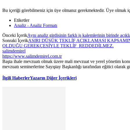
Bu içeriği görebilmeniz için üye olmanız gerekmektedir. Üye olmak i
Etiketler
Analiz - Analiz Formatı
Önceki İçerik
Aynı analiz girdisinin farklı iş kalemlerinin birinde açık
Sonraki İçerik
AŞIRI DÜŞÜK TEKLİF AÇIKLAMASI KAPSAMI
OLDUĞU GEREKÇESİYLE TEKLİF REDDEDİLMEZ.
salimdemirel
https://www.salimdemirel.com.tr
Başta ihale mevzuatı olmak üzere mali mevzuat ve yerel yönetim konula
mevzuatı seminerlerine Sayıştay Başkanlığı tarafından eğitici olarak g
İlgili Haberler
Yazarın Diğer İçerikleri