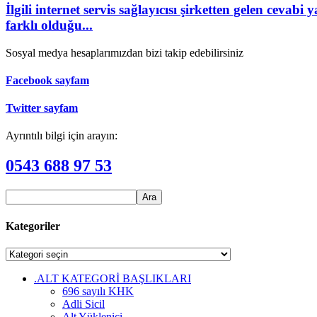
İlgili internet servis sağlayıcısı şirketten gelen cevabi 
farklı olduğu...
Sosyal medya hesaplarımızdan bizi takip edebilirsiniz
Facebook sayfam
Twitter sayfam
Ayrıntılı bilgi için arayın:
0543 688 97 53
Kategoriler
Kategoriler
.ALT KATEGORİ BAŞLIKLARI
696 sayılı KHK
Adli Sicil
Alt Yüklenici