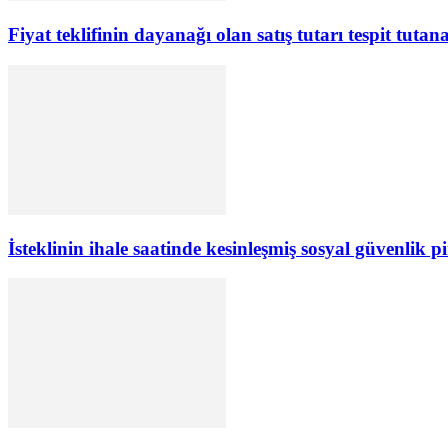
Fiyat teklifinin dayanağı olan satış tutarı tespit tut
İsteklinin ihale saatinde kesinleşmiş sosyal güvenlik p