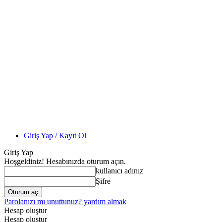
Giriş Yap / Kayıt Ol
Giriş Yap
Hoşgeldiniz! Hesabınızda oturum açın.
kullanıcı adınız
Şifre
Parolanızı mı unuttunuz? yardım almak
Hesap oluştur
Hesap oluştur