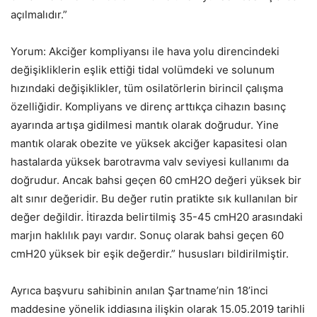
açılmalıdır.”
Yorum: Akciğer kompliyansı ile hava yolu direncindeki
değişikliklerin eşlik ettiği tidal volümdeki ve solunum
hızındaki değişiklikler, tüm osilatörlerin birincil çalışma
özelliğidir. Kompliyans ve direnç arttıkça cihazın basınç
ayarında artışa gidilmesi mantık olarak doğrudur. Yine
mantık olarak obezite ve yüksek akciğer kapasitesi olan
hastalarda yüksek barotravma valv seviyesi kullanımı da
doğrudur. Ancak bahsi geçen 60 cmH2O değeri yüksek bir
alt sınır değeridir. Bu değer rutin pratikte sık kullanılan bir
değer değildir. İtirazda belirtilmiş 35-45 cmH20 arasındaki
marjın haklılık payı vardır. Sonuç olarak bahsi geçen 60
cmH20 yüksek bir eşik değerdir.” hususları bildirilmiştir.
Ayrıca başvuru sahibinin anılan Şartname’nin 18’inci
maddesine yönelik iddiasına ilişkin olarak 15.05.2019 tarihli