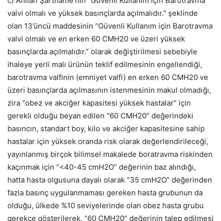
c) Anılan Şartname’nin “Güvenli Kullanım için Barotravma
valvi olmalı ve yüksek basınçlarda açılmalıdır.” şeklinde
olan 13’üncü maddesinin “Güvenli Kullanım için Barotravma
valvi olmalı ve en erken 60 CMH20 ve üzeri yüksek
basınçlarda açılmalıdır.” olarak değiştirilmesi sebebiyle
ihaleye yerli malı ürünün teklif edilmesinin engellendiği,
barotravma valfinin (emniyet valfi) en erken 60 CMH20 ve
üzeri basınçlarda açılmasının istenmesinin makul olmadığı,
zira “obez ve akciğer kapasitesi yüksek hastalar” için
gerekli olduğu beyan edilen “60 CMH20” değerindeki
basıncın, standart boy, kilo ve akciğer kapasitesine sahip
hastalar için yüksek oranda risk olarak değerlendirileceği,
yayınlanmış birçok bilimsel makalede boratravma riskinden
kaçınmak için “<40-45 cmH2O” değerinin baz alındığı,
hatta hasta olgusuna dayalı olarak “35 cmH2O” değerinden
fazla basınç uygulanmaması gereken hasta grubunun da
olduğu, ülkede %10 seviyelerinde olan obez hasta grubu
gerekçe gösterilerek, “60 CMH20” değerinin talep edilmesi