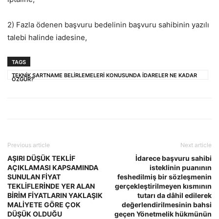
2) Fazla ödenen başvuru bedelinin başvuru sahibinin yazılı
talebi halinde iadesine,
TAGS
TEKNİK ŞARTNAME BELİRLEMELERİ KONUSUNDA İDARELER NE KADAR
ÖZGÜR?
Previous article
Next article
AŞIRI DÜŞÜK TEKLİF
İdarece başvuru sahibi
AÇIKLAMASI KAPSAMINDA
isteklinin puanının
SUNULAN FİYAT
feshedilmiş bir sözleşmenin
TEKLİFLERİNDE YER ALAN
gerçekleştirilmeyen kısmının
BİRİM FİYATLARIN YAKLAŞIK
tutarı da dâhil edilerek
MALİYETE GÖRE ÇOK
değerlendirilmesinin bahsi
DÜŞÜK OLDUĞU
geçen Yönetmelik hükmünün