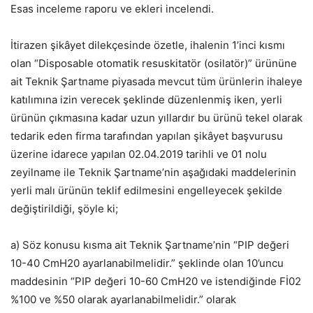
Esas inceleme raporu ve ekleri incelendi.
İtirazen şikâyet dilekçesinde özetle, ihalenin 1’inci kısmı
olan “Disposable otomatik resuskitatör (osilatör)” ürününe
ait Teknik Şartname piyasada mevcut tüm ürünlerin ihaleye
katılımına izin verecek şeklinde düzenlenmiş iken, yerli
ürünün çıkmasına kadar uzun yıllardır bu ürünü tekel olarak
tedarik eden firma tarafından yapılan şikâyet başvurusu
üzerine idarece yapılan 02.04.2019 tarihli ve 01 nolu
zeyilname ile Teknik Şartname’nin aşağıdaki maddelerinin
yerli malı ürünün teklif edilmesini engelleyecek şekilde
değiştirildiği, şöyle ki;
a) Söz konusu kısma ait Teknik Şartname’nin “PIP değeri
10-40 CmH20 ayarlanabilmelidir.” şeklinde olan 10’uncu
maddesinin “PIP değeri 10-60 CmH20 ve istendiğinde Fİ02
%100 ve %50 olarak ayarlanabilmelidir.” olarak