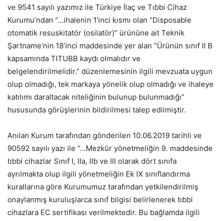
ve 9541 sayılı yazımız ile Türkiye İlaç ve Tıbbi Cihaz
Kurumu’ndan “…ihalenin 1’inci kısmı olan “Disposable
otomatik resuskitatör (osilatör)” ürününe ait Teknik
Şartname’nin 18’inci maddesinde yer alan “Ürünün sınıf II B
kapsamında TITUBB kaydı olmalıdır ve
belgelendirilmelidir.” düzenlemesinin ilgili mevzuata uygun
olup olmadığı, tek markaya yönelik olup olmadığı ve ihaleye
katılımı daraltacak niteliğinin bulunup bulunmadığı”
hususunda görüşlerinin bildirilmesi talep edilmiştir.
Anılan Kurum tarafından gönderilen 10.06.2019 tarihli ve
90592 sayılı yazı ile “…Mezkûr yönetmeliğin 9. maddesinde
tıbbi cihazlar Sınıf I, IIa, IIb ve III olarak dört sınıfa
ayrılmakta olup ilgili yönetmeliğin Ek IX sınıflandırma
kurallarına göre Kurumumuz tarafından yetkilendirilmiş
onaylanmış kuruluşlarca sınıf bilgisi belirlenerek tıbbi
cihazlara EC sertifikası verilmektedir. Bu bağlamda ilgili