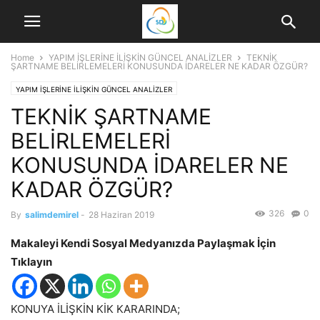
Home
YAPIM İŞLERİNE İLİŞKİN GÜNCEL ANALİZLER
TEKNİK
ŞARTNAME BELİRLEMELERİ KONUSUNDA İDARELER NE KADAR ÖZGÜR?
YAPIM İŞLERİNE İLİŞKİN GÜNCEL ANALİZLER
TEKNİK ŞARTNAME
BELİRLEMELERİ
KONUSUNDA İDARELER NE
KADAR ÖZGÜR?
326
0
By
salimdemirel
-
28 Haziran 2019
Makaleyi Kendi Sosyal Medyanızda Paylaşmak İçin
Tıklayın
KONUYA İLİŞKİN KİK KARARINDA;