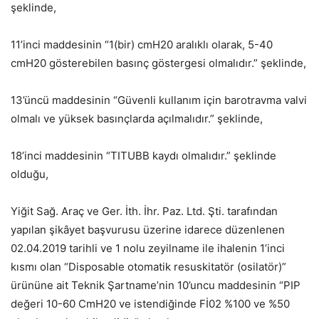
şeklinde,
11’inci maddesinin “1(bir) cmH20 aralıklı olarak, 5-40
cmH20 gösterebilen basınç göstergesi olmalıdır.” şeklinde,
13’üncü maddesinin “Güvenli kullanım için barotravma valvi
olmalı ve yüksek basınçlarda açılmalıdır.” şeklinde,
18’inci maddesinin “TITUBB kaydı olmalıdır.” şeklinde
olduğu,
Yiğit Sağ. Araç ve Ger. İth. İhr. Paz. Ltd. Şti. tarafından
yapılan şikâyet başvurusu üzerine idarece düzenlenen
02.04.2019 tarihli ve 1 nolu zeyilname ile ihalenin 1’inci
kısmı olan “Disposable otomatik resuskitatör (osilatör)”
ürününe ait Teknik Şartname’nin 10’uncu maddesinin “PIP
değeri 10-60 CmH20 ve istendiğinde Fİ02 %100 ve %50