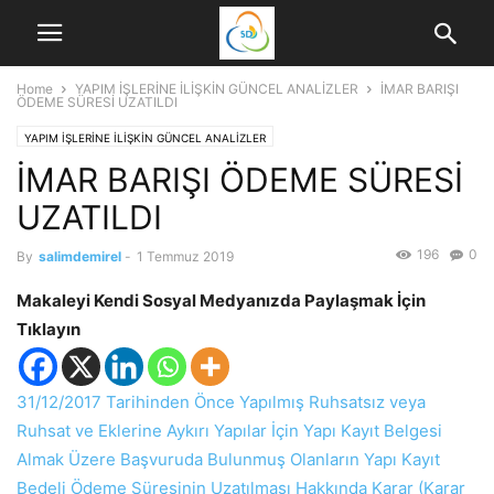
Home
YAPIM İŞLERİNE İLİŞKİN GÜNCEL ANALİZLER
İMAR BARIŞI
ÖDEME SÜRESİ UZATILDI
YAPIM İŞLERİNE İLİŞKİN GÜNCEL ANALİZLER
İMAR BARIŞI ÖDEME SÜRESİ
UZATILDI
196
0
By
salimdemirel
-
1 Temmuz 2019
Makaleyi Kendi Sosyal Medyanızda Paylaşmak İçin
Tıklayın
31/12/2017 Tarihinden Önce Yapılmış Ruhsatsız veya
Ruhsat ve Eklerine Aykırı Yapılar İçin Yapı Kayıt Belgesi
Almak Üzere Başvuruda Bulunmuş Olanların Yapı Kayıt
Bedeli Ödeme Süresinin Uzatılması Hakkında Karar (Karar