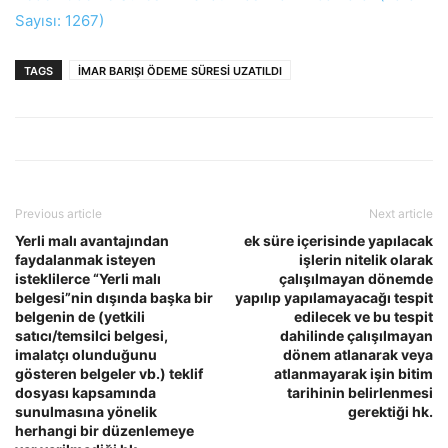
Sayısı: 1267)
TAGS
İMAR BARIŞI ÖDEME SÜRESİ UZATILDI
Previous article
Next article
Yerli malı avantajından
ek süre içerisinde yapılacak
faydalanmak isteyen
işlerin nitelik olarak
isteklilerce “Yerli malı
çalışılmayan dönemde
belgesi”nin dışında başka bir
yapılıp yapılamayacağı tespit
belgenin de (yetkili
edilecek ve bu tespit
satıcı/temsilci belgesi,
dahilinde çalışılmayan
imalatçı olunduğunu
dönem atlanarak veya
gösteren belgeler vb.) teklif
atlanmayarak işin bitim
dosyası kapsamında
tarihinin belirlenmesi
sunulmasına yönelik
gerektiği hk.
herhangi bir düzenlemeye