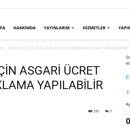
YFA
HAKKIMDA
YAYINLARIM
HİZMETLER
YAPI
ER
VASIFLI İŞÇİLİK İÇİN ASGARİ ÜCRET ÜZERİNDEN AÇIKLAMA YAPILABİLİR Mİ?
So
ed
 İÇİN ASGARİ ÜCRET
F
KLAMA YAPILABİLİR
T
Ay
235
0
0