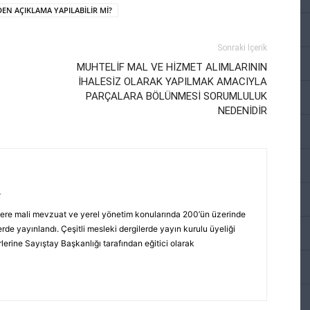
NDEN AÇIKLAMA YAPILABİLİR Mİ?
Sonraki İçerik
MUHTELİF MAL VE HİZMET ALIMLARININ
İHALESİZ OLARAK YAPILMAK AMACIYLA
PARÇALARA BÖLÜNMESİ SORUMLULUK
NEDENİDİR
r
ere mali mevzuat ve yerel yönetim konularında 200’ün üzerinde
rde yayınlandı. Çeşitli mesleki dergilerde yayın kurulu üyeliği
erine Sayıştay Başkanlığı tarafından eğitici olarak