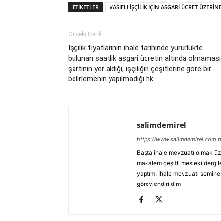
ETIKETLER
VASIFLI İŞÇİLİK İÇİN ASGARİ ÜCRET ÜZERİ
Önceki İçerik
İşçilik fiyatlarının ihale tarihinde yürürlükte
bulunan saatlik asgari ücretin altında olmaması
şartının yer aldığı, işçiliğin çeşitlerine göre bir
belirlemenin yapılmadığı hk.
salimdemirel
https://www.salimdemirel.com.t
Başta ihale mevzuatı olmak üz
makalem çeşitli mesleki dergile
yaptım. İhale mevzuatı seminerl
görevlendirildim