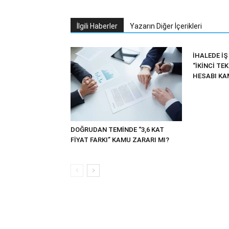
İlgili Haberler
Yazarın Diğer İçerikleri
İHALEDE İŞ 
“İKİNCİ TE
HESABI KAM
DOĞRUDAN TEMİNDE “3,6 KAT
FİYAT FARKI” KAMU ZARARI MI?