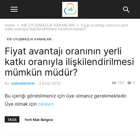
Home
KİK UYUŞMAZLIK KARARLARI
Fiyat avantajı oranının yerli
katkı oranıyla ilişkilendirilmesi mümkün müdür?
KİK UYUŞMAZLIK KARARLARI
Fiyat avantajı oranının yerli
katkı oranıyla ilişkilendirilmesi
mümkün müdür?
163
0
By
salimdemirel
-
3 Eylül 2019
Bu içeriği görebilmeniz için üye olmanız gerekmektedir.
Üye olmak için
tıklayın.
TAGS
Yerli Malı Belgesi