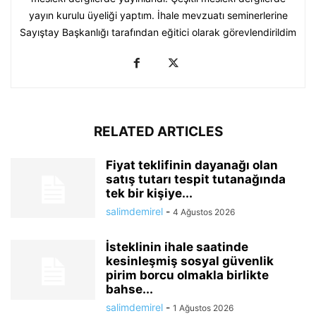
yayın kurulu üyeliği yaptım. İhale mevzuatı seminerlerine
Sayıştay Başkanlığı tarafından eğitici olarak görevlendirildim
RELATED ARTICLES
Fiyat teklifinin dayanağı olan
satış tutarı tespit tutanağında
tek bir kişiye...
salimdemirel
-
4 Ağustos 2026
İsteklinin ihale saatinde
kesinleşmiş sosyal güvenlik
pirim borcu olmakla birlikte
bahse...
salimdemirel
-
1 Ağustos 2026