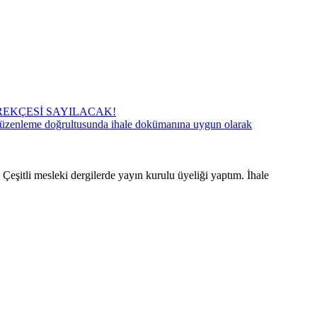
REKÇESİ SAYILACAK!
an düzenleme doğrultusunda ihale dokümanına uygun olarak
eşitli mesleki dergilerde yayın kurulu üyeliği yaptım. İhale