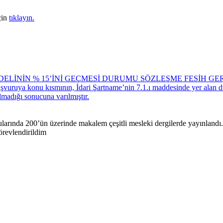
çin
tıklayın.
EDELİNİN % 15’İNİ GEÇMESİ DURUMU SÖZLEŞME FESİH GE
un başvuruya konu kısmının, İdari Şartname’nin 7.1.ı maddesinde yer al
lmadığı sonucuna varılmıştır.
rında 200’ün üzerinde makalem çeşitli mesleki dergilerde yayınlandı. Ç
örevlendirildim