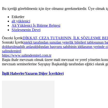
Bu içeriği görebilmeniz için üye olmanız gerekmektedir. Üye olmak i
Etiketler
alt yüklenici
Alt Yüklenici İş Bitirme Belgesi
Sözleşmenin Devri
Önceki İçerik
DİKKAT, CEZA TUTARININ, İLK SÖZLEŞME B
Sonraki İçerik
istekli tarafından sunulan yeterlik bilgileri tablosun
doldurulmadığı anlaşıldığından başvuru sahibinin iddiasının yerinde o
salimdemirel
https://www.salimdemirel.com.tr
Başta ihale mevzuatı olmak üzere mali mevzuat ve yerel yönetim konula
mevzuatı seminerlerine Sayıştay Başkanlığı tarafından eğitici olarak g
İlgili Haberler
Yazarın Diğer İçerikleri