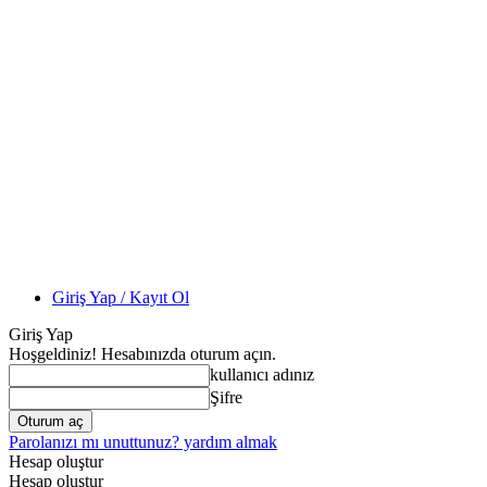
Giriş Yap / Kayıt Ol
Giriş Yap
Hoşgeldiniz! Hesabınızda oturum açın.
kullanıcı adınız
Şifre
Parolanızı mı unuttunuz? yardım almak
Hesap oluştur
Hesap oluştur