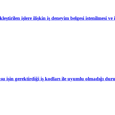
ştirilen işlere ilişkin iş deneyim belgesi istenilmesi ve 
işin gerektirdiği iş kodları ile uyumlu olmadığı durumd