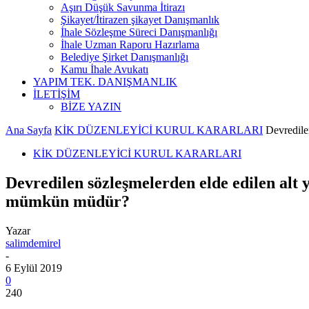
Aşırı Düşük Savunma İtirazı
Şikayet/İtirazen şikayet Danışmanlık
İhale Sözleşme Süreci Danışmanlığı
İhale Uzman Raporu Hazırlama
Belediye Şirket Danışmanlığı
Kamu İhale Avukatı
YAPIM TEK. DANIŞMANLIK
İLETİŞİM
BİZE YAZIN
Ana Sayfa
KİK DÜZENLEYİCİ KURUL KARARLARI
Devredilen
KİK DÜZENLEYİCİ KURUL KARARLARI
Devredilen sözleşmelerden elde edilen alt 
mümkün müdür?
Yazar
salimdemirel
-
6 Eylül 2019
0
240