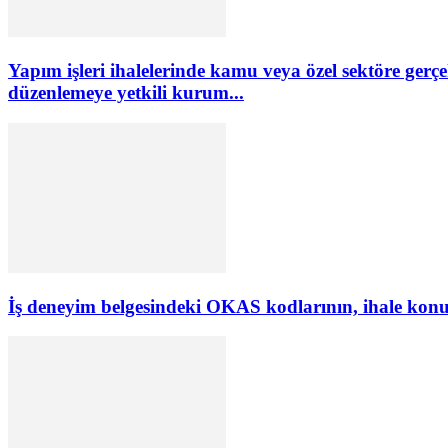
Yapım işleri ihalelerinde kamu veya özel sektöre gerçekle
düzenlemeye yetkili kurum...
İş deneyim belgesindeki OKAS kodlarının, ihale konusu 