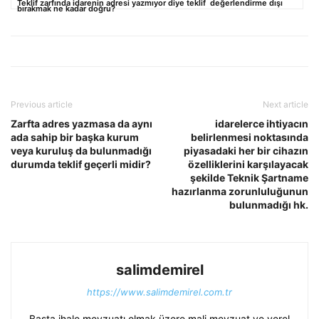
Teklif zarfında idarenin adresi yazmıyor diye teklif değerlendirme dışı
bırakmak ne kadar doğru?
Previous article
Next article
Zarfta adres yazmasa da aynı
idarelerce ihtiyacın
ada sahip bir başka kurum
belirlenmesi noktasında
veya kuruluş da bulunmadığı
piyasadaki her bir cihazın
durumda teklif geçerli midir?
özelliklerini karşılayacak
şekilde Teknik Şartname
hazırlanma zorunluluğunun
bulunmadığı hk.
salimdemirel
https://www.salimdemirel.com.tr
Başta ihale mevzuatı olmak üzere mali mevzuat ve yerel