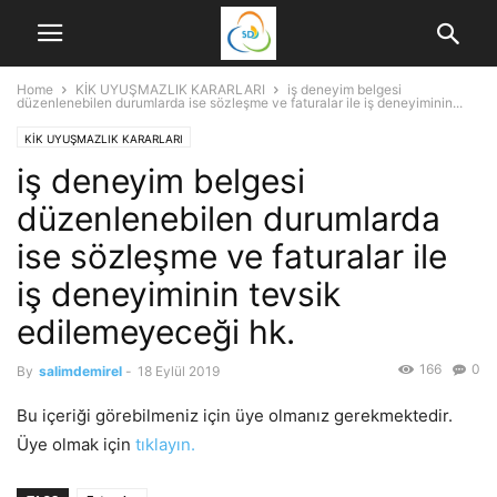
Home
KİK UYUŞMAZLIK KARARLARI
iş deneyim belgesi
düzenlenebilen durumlarda ise sözleşme ve faturalar ile iş deneyiminin...
KİK UYUŞMAZLIK KARARLARI
iş deneyim belgesi
düzenlenebilen durumlarda
ise sözleşme ve faturalar ile
iş deneyiminin tevsik
edilemeyeceği hk.
166
0
By
salimdemirel
-
18 Eylül 2019
Bu içeriği görebilmeniz için üye olmanız gerekmektedir.
Üye olmak için
tıklayın.