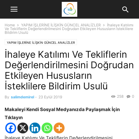
Home
YAPIM İŞLERİNE İLİŞKİN GÜNCEL ANALİZLER
İhaleye Katılımı
Ve Tekliflerin Değerlendirilmesini Doğrudan Etkileyen Hususların İsteklilere
Bildirim Usulü
YAPIM İŞLERİNE İLİŞKİN GÜNCEL ANALİZLER
İhaleye Katılımı Ve Tekliflerin
Değerlendirilmesini Doğrudan
Etkileyen Hususların
İsteklilere Bildirim Usulü
258
0
By
salimdemirel
-
23 Eylül 2019
Makaleyi Kendi Sosyal Medyanızda Paylaşmak İçin
Tıklayın
İhaleye Katılımı Ve Tekliflerin Değerlendirilmesini