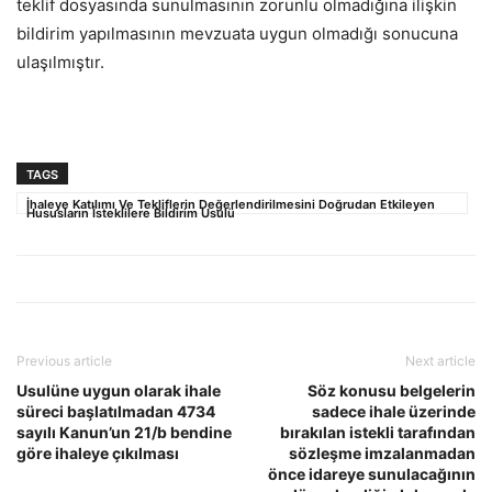
teklif dosyasında sunulmasının zorunlu olmadığına ilişkin
bildirim yapılmasının mevzuata uygun olmadığı sonucuna
ulaşılmıştır.
TAGS
İhaleye Katılımı Ve Tekliflerin Değerlendirilmesini Doğrudan Etkileyen
Hususların İsteklilere Bildirim Usulü
Previous article
Next article
Usulüne uygun olarak ihale
Söz konusu belgelerin
süreci başlatılmadan 4734
sadece ihale üzerinde
sayılı Kanun’un 21/b bendine
bırakılan istekli tarafından
göre ihaleye çıkılması
sözleşme imzalanmadan
önce idareye sunulacağının