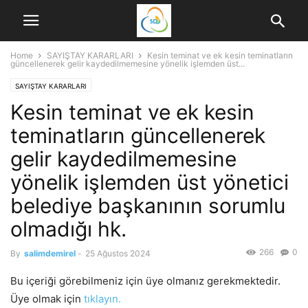
Home
SAYIŞTAY KARARLARI
Kesin teminat ve ek kesin teminatların
güncellenerek gelir kaydedilmemesine yönelik işlemden üst...
SAYIŞTAY KARARLARI
Kesin teminat ve ek kesin
teminatların güncellenerek
gelir kaydedilmemesine
yönelik işlemden üst yönetici
belediye başkanının sorumlu
olmadığı hk.
266
0
By
salimdemirel
-
25 Ağustos 2024
Bu içeriği görebilmeniz için üye olmanız gerekmektedir.
Üye olmak için
tıklayın.