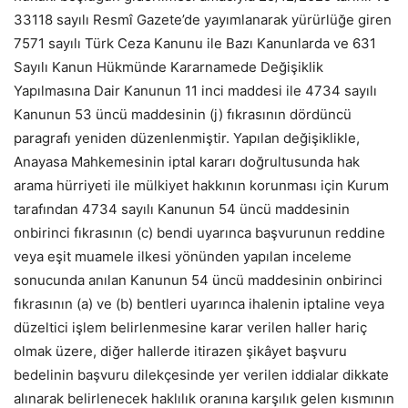
33118 sayılı Resmî Gazete’de yayımlanarak yürürlüğe giren
7571 sayılı Türk Ceza Kanunu ile Bazı Kanunlarda ve 631
Sayılı Kanun Hükmünde Kararnamede Değişiklik
Yapılmasına Dair Kanunun 11 inci maddesi ile 4734 sayılı
Kanunun 53 üncü maddesinin (j) fıkrasının dördüncü
paragrafı yeniden düzenlenmiştir. Yapılan değişiklikle,
Anayasa Mahkemesinin iptal kararı doğrultusunda hak
arama hürriyeti ile mülkiyet hakkının korunması için Kurum
tarafından 4734 sayılı Kanunun 54 üncü maddesinin
onbirinci fıkrasının (c) bendi uyarınca başvurunun reddine
veya eşit muamele ilkesi yönünden yapılan inceleme
sonucunda anılan Kanunun 54 üncü maddesinin onbirinci
fıkrasının (a) ve (b) bentleri uyarınca ihalenin iptaline veya
düzeltici işlem belirlenmesine karar verilen haller hariç
olmak üzere, diğer hallerde itirazen şikâyet başvuru
bedelinin başvuru dilekçesinde yer verilen iddialar dikkate
alınarak belirlenecek haklılık oranına karşılık gelen kısmının