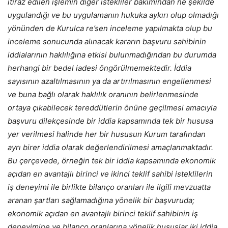
itiraz edilen işlemin diğer istekliler bakımından ne şekilde
uygulandığı ve bu uygulamanın hukuka aykırı olup olmadığı
yönünden de Kurulca re’sen inceleme yapılmakta olup bu
inceleme sonucunda alınacak kararın başvuru sahibinin
iddialarının haklılığına etkisi bulunmadığından bu durumda
herhangi bir bedel iadesi öngörülmemektedir. İddia
sayısının azaltılmasının ya da artırılmasının engellenmesi
ve buna bağlı olarak haklılık oranının belirlenmesinde
ortaya çıkabilecek tereddütlerin önüne geçilmesi amacıyla
başvuru dilekçesinde bir iddia kapsamında tek bir hususa
yer verilmesi halinde her bir hususun Kurum tarafından
ayrı birer iddia olarak değerlendirilmesi amaçlanmaktadır.
Bu çerçevede, örneğin tek bir iddia kapsamında ekonomik
açıdan en avantajlı birinci ve ikinci teklif sahibi isteklilerin
iş deneyimi ile birlikte bilanço oranları ile ilgili mevzuatta
aranan şartları sağlamadığına yönelik bir başvuruda;
ekonomik açıdan en avantajlı birinci teklif sahibinin iş
deneyimine ve bilanço oranlarına yönelik hususlar iki iddia,