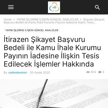
Home
YAPIM İŞLERİNE İLİŞKİN GÜNCEL ANALİZLER
İtirazen Şikayet
Başvuru Bedeli ile Kamu İhale Kurumu Payının İadesine İlişkin Tesis...
YAPIM İŞLERİNE İLİŞKİN GÜNCEL ANALİZLER
İtirazen Şikayet Başvuru
Bedeli ile Kamu İhale Kurumu
Payının İadesine İlişkin Tesis
Edilecek İşlemler Hakkında
614
0
By
salimdemirel
-
30 Aralık 2025