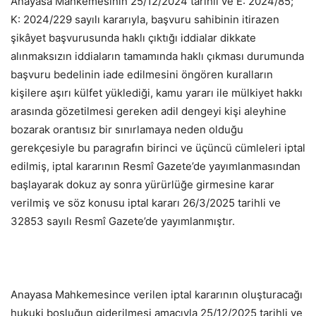
Anayasa Mahkemesinin 25/12/2024 tarihli ve E: 2024/85;
K: 2024/229 sayılı kararıyla, başvuru sahibinin itirazen
şikâyet başvurusunda haklı çıktığı iddialar dikkate
alınmaksızın iddiaların tamamında haklı çıkması durumunda
başvuru bedelinin iade edilmesini öngören kuralların
kişilere aşırı külfet yüklediği, kamu yararı ile mülkiyet hakkı
arasında gözetilmesi gereken adil dengeyi kişi aleyhine
bozarak orantısız bir sınırlamaya neden olduğu
gerekçesiyle bu paragrafın birinci ve üçüncü cümleleri iptal
edilmiş, iptal kararının Resmî Gazete’de yayımlanmasından
başlayarak dokuz ay sonra yürürlüğe girmesine karar
verilmiş ve söz konusu iptal kararı 26/3/2025 tarihli ve
32853 sayılı Resmî Gazete’de yayımlanmıştır.
Anayasa Mahkemesince verilen iptal kararının oluşturacağı
hukuki boşluğun giderilmesi amacıyla 25/12/2025 tarihli ve