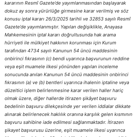
kararının Resmî Gazete’de yayımlanmasından başlayarak
dokuz ay sonra yürürlüğe girmesine karar verilmiş ve söz
konusu iptal kararı 26/3/2025 tarihli ve 32853 sayılı Resmî
Gazete’de yayımlanmıştır. Yapılan değişiklikle, Anayasa
Mahkemesinin iptal kararı doğrultusunda hak arama
hürriyeti ile mülkiyet hakkının korunması için Kurum
tarafından 4734 sayılı Kanunun 54 üncü maddesinin
onbirinci fıkrasının (c) bendi uyarınca başvurunun reddine
veya eşit muamele ilkesi yönünden yapılan inceleme
sonucunda anılan Kanunun 54 üncü maddesinin onbirinci
fıkrasının (a) ve (b) bentleri uyarınca ihalenin iptaline veya
düzeltici işlem belirlenmesine karar verilen haller hariç
olmak üzere, diğer hallerde itirazen şikâyet başvuru
bedelinin başvuru dilekçesinde yer verilen iddialar dikkate
alınarak belirlenecek haklılık oranına karşılık gelen kısmının
başvuru sahibine iade edilmesi sağlanmaktadır. İtirazen
şikayet başvurusu üzerine, eşit muamele ilkesi uyarınca