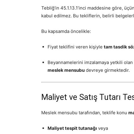
Tebliğ’in 45.1.13.1’inci maddesine göre, üçü
kabul edilmez. Bu tekliflerin, belirli belgel
Bu kapsamda öncelikle:
Fiyat teklifini veren kişiyle
tam tasdik sö
Beyannamelerini imzalamaya yetkili olan
meslek mensubu
devreye girmektedir.
Maliyet ve Satış Tutarı T
Meslek mensubu tarafından, teklife konu
ma
Maliyet tespit tutanağı
veya