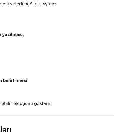
si yeterli değildir. Ayrıca:
in yazılması
,
in belirtilmesi
nabilir olduğunu gösterir.
ları