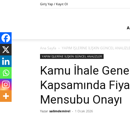
Giriş Yap / Kayıt Ol
Kamu
A
Ana Sayfa
YAPIM İŞLERİNE İLİŞKİN GÜNCEL ANALİZL
İhale
YAPIM İŞLERİNE İLİŞKİN GÜNCEL ANALİZLER
Kamu İhale Genel
Kapsamında Fiyat
Danışmanı
Mensubu Onayı
Yazar
salimdemirel
-
1 Ocak 2026
Salim