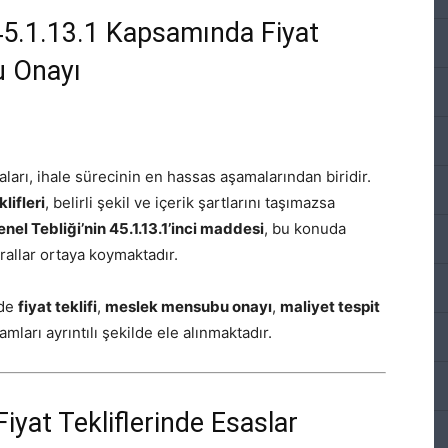
45.1.13.1 Kapsamında Fiyat
u Onayı
ları, ihale sürecinin en hassas aşamalarından biridir.
klifleri
, belirli şekil ve içerik şartlarını taşımazsa
nel Tebliği’nin 45.1.13.1’inci maddesi
, bu konuda
urallar ortaya koymaktadır.
nde
fiyat teklifi
,
meslek mensubu onayı
,
maliyet tespit
mları ayrıntılı şekilde ele alınmaktadır.
iyat Tekliflerinde Esaslar