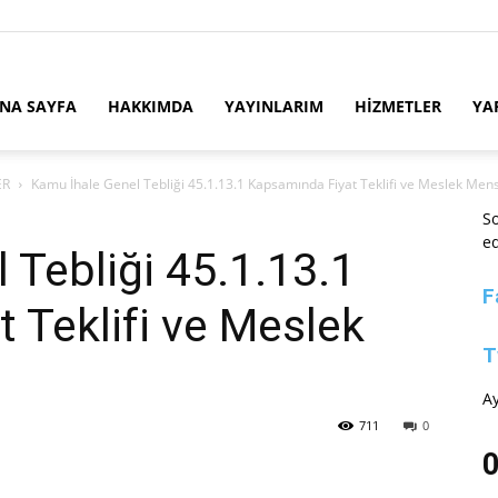
NA SAYFA
HAKKIMDA
YAYINLARIM
HİZMETLER
YA
ER
Kamu İhale Genel Tebliği 45.1.13.1 Kapsamında Fiyat Teklifi ve Meslek Me
So
ed
 Tebliği 45.1.13.1
F
 Teklifi ve Meslek
T
Ay
711
0
0