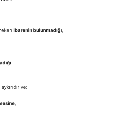
ereken
ibarenin bulunmadığı
,
adığı
aykırıdır ve:
mesine
,