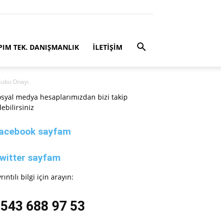
PIM TEK. DANIŞMANLIK
İLETİŞİM
nsubu Onayı
syal medya hesaplarımızdan bizi takip
ebilirsiniz
acebook sayfam
witter sayfam
rıntılı bilgi için arayın:
543 688 97 53