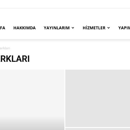
YFA
HAKKIMDA
YAYINLARIM
HİZMETLER
YAPI
arkları
ARKLARI