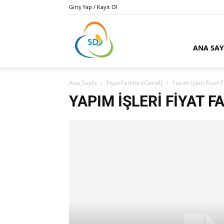
Giriş Yap / Kayıt Ol
Kamu
ANA SA
Ana Sayfa
Fiyat Farkları(Genel)
Yapım İşleri Fiyat F
İhale
YAPIM İŞLERI FIYAT F
Danışmanı
Salim