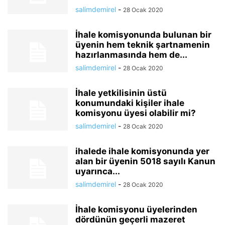
salimdemirel
-
28 Ocak 2020
İhale komisyonunda bulunan bir
üyenin hem teknik şartnamenin
hazırlanmasında hem de...
salimdemirel
-
28 Ocak 2020
İhale yetkilisinin üstü
konumundaki kişiler ihale
komisyonu üyesi olabilir mi?
salimdemirel
-
28 Ocak 2020
ihalede ihale komisyonunda yer
alan bir üyenin 5018 sayılı Kanun
uyarınca...
salimdemirel
-
28 Ocak 2020
İhale komisyonu üyelerinden
dördünün geçerli mazeret