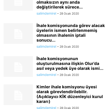
olmaksızın aynı anda
değiştirilerek sürece...
salimdemirel
-
28 Ocak 2020
İhale komisyonunda görev alacak
üyelerin ismen belirlenmemiş
olmasının ihalenin iptali
sonucu...
salimdemirel
-
28 Ocak 2020
İhale komisyonunun
oluşturulmasına ilişkin Olur’da
asıl veya yedek üye olarak ismi...
salimdemirel
-
28 Ocak 2020
Kimler ihale komisyonu üyesi
olarak görevlendirilebilir.
(Açıklayıcı KİK düzenleyici kurul
kararı)
salimdemirel
-
28 Ocak 2020