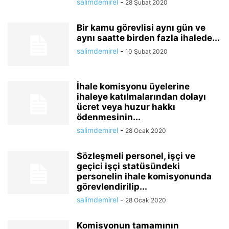
salimdemirel
-
28 Şubat 2020
Bir kamu görevlisi aynı gün ve
aynı saatte birden fazla ihalede...
salimdemirel
-
10 Şubat 2020
İhale komisyonu üyelerine
ihaleye katılmalarından dolayı
ücret veya huzur hakkı
ödenmesinin...
salimdemirel
-
28 Ocak 2020
Sözleşmeli personel, işçi ve
geçici işçi statüsündeki
personelin ihale komisyonunda
görevlendirilip...
salimdemirel
-
28 Ocak 2020
Komisyonun tamamının