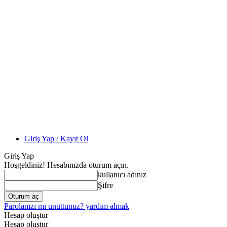
Giriş Yap / Kayıt Ol
Giriş Yap
Hoşgeldiniz! Hesabınızda oturum açın.
kullanıcı adınız
Şifre
Parolanızı mı unuttunuz? yardım almak
Hesap oluştur
Hesap oluştur