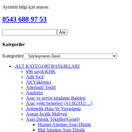
Ayrıntılı bilgi için arayın:
0543 688 97 53
Kategoriler
Kategoriler
.ALT KATEGORİ BAŞLIKLARI
696 sayılı KHK
Adli Sicil
Alt Yüklenici
Alternatif Teklif
Analizler
Araç ve servis kiralama ihaleleri
Araç yetki belgeleri (A1/B2/D2/…)
Aritmetik Hata Ve Yuvarlama
Asgari İşçilik Maliyeti
Aşırı Düşük Teklifler(Genel)
Hizmet Alımları Aşırı Düşük
Mal Alımları Aşırı Düşük