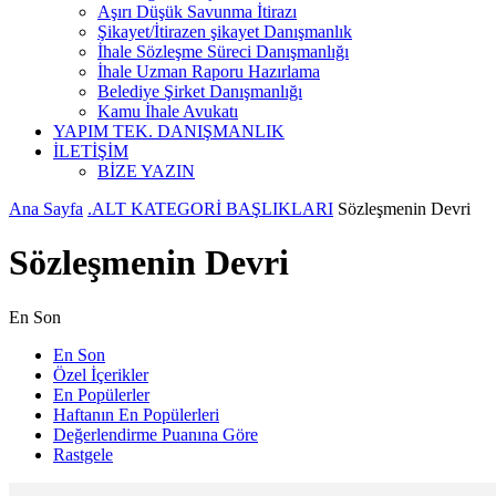
Aşırı Düşük Savunma İtirazı
Şikayet/İtirazen şikayet Danışmanlık
İhale Sözleşme Süreci Danışmanlığı
İhale Uzman Raporu Hazırlama
Belediye Şirket Danışmanlığı
Kamu İhale Avukatı
YAPIM TEK. DANIŞMANLIK
İLETİŞİM
BİZE YAZIN
Ana Sayfa
.ALT KATEGORİ BAŞLIKLARI
Sözleşmenin Devri
Sözleşmenin Devri
En Son
En Son
Özel İçerikler
En Popülerler
Haftanın En Popülerleri
Değerlendirme Puanına Göre
Rastgele