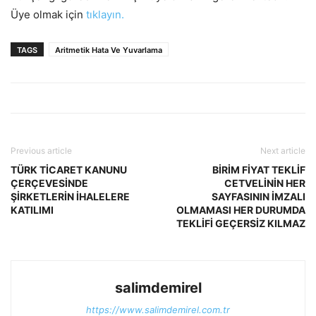
Üye olmak için
tıklayın.
TAGS
Aritmetik Hata Ve Yuvarlama
Previous article
Next article
TÜRK TİCARET KANUNU
BİRİM FİYAT TEKLİF
ÇERÇEVESİNDE
CETVELİNİN HER
ŞİRKETLERİN İHALELERE
SAYFASININ İMZALI
KATILIMI
OLMAMASI HER DURUMDA
TEKLİFİ GEÇERSİZ KILMAZ
salimdemirel
https://www.salimdemirel.com.tr