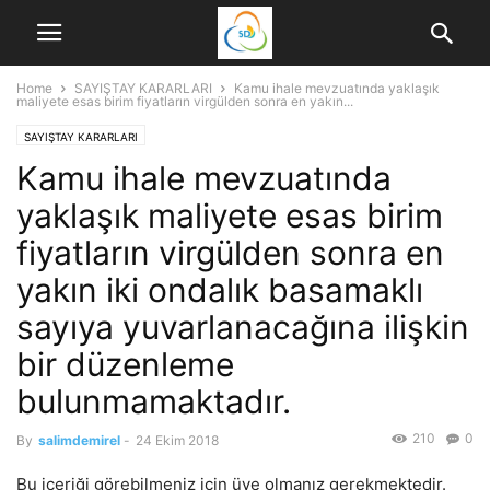
Home
SAYIŞTAY KARARLARI
Kamu ihale mevzuatında yaklaşık
maliyete esas birim fiyatların virgülden sonra en yakın...
SAYIŞTAY KARARLARI
Kamu ihale mevzuatında
yaklaşık maliyete esas birim
fiyatların virgülden sonra en
yakın iki ondalık basamaklı
sayıya yuvarlanacağına ilişkin
bir düzenleme
bulunmamaktadır.
210
0
By
salimdemirel
-
24 Ekim 2018
Bu içeriği görebilmeniz için üye olmanız gerekmektedir.