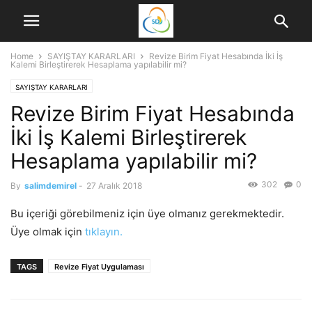
Home
SAYIŞTAY KARARLARI
Revize Birim Fiyat Hesabında İki İş
Kalemi Birleştirerek Hesaplama yapılabilir mi?
SAYIŞTAY KARARLARI
Revize Birim Fiyat Hesabında
İki İş Kalemi Birleştirerek
Hesaplama yapılabilir mi?
302
0
By
salimdemirel
-
27 Aralık 2018
Bu içeriği görebilmeniz için üye olmanız gerekmektedir.
Üye olmak için
tıklayın.
TAGS
Revize Fiyat Uygulaması