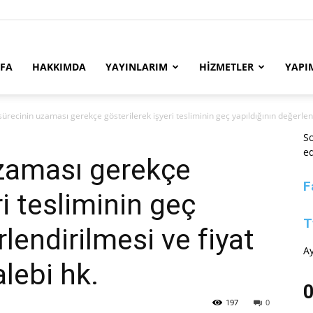
YFA
HAKKIMDA
YAYINLARIM
HİZMETLER
YAPI
sürecinin uzaması gerekçe gösterilerek işyeri tesliminin geç yapıldığının değerlendi
So
ed
uzaması gerekçe
F
ri tesliminin geç
T
rlendirilmesi ve fiyat
Ay
lebi hk.
0
197
0