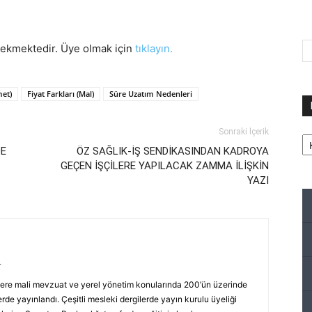
rekmektedir. Üye olmak için
tıklayın.
met)
Fiyat Farkları (Mal)
Süre Uzatım Nedenleri
Ka
Sonraki İçerik
DE
ÖZ SAĞLIK-İŞ SENDİKASINDAN KADROYA
GEÇEN İŞÇİLERE YAPILACAK ZAMMA İLİŞKİN
YAZI
r
ere mali mevzuat ve yerel yönetim konularında 200’ün üzerinde
rde yayınlandı. Çeşitli mesleki dergilerde yayın kurulu üyeliği