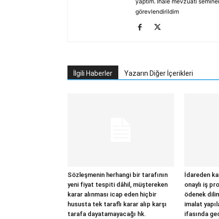
yaptım. İhale mevzuatı seminerl
görevlendirildim
İlgili Haberler
Yazarın Diğer İçerikleri
Sözleşmenin herhangi bir tarafının
İdareden ka
yeni fiyat tespiti dâhil, müştereken
onaylı iş pr
karar alınması icap eden hiçbir
ödenek dili
hususta tek taraflı karar alıp karşı
imalat yapı
tarafa dayatamayacağı hk.
ifasında ge