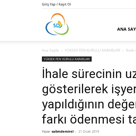
Giriş Yap / Kayıt Ol
Kamu
ANA SA
Ana Sayfa
YÜKSEK FEN KURULU KARARLARI
İhale 
İhale
YÜKSEK FEN KURULU KARARLARI
İhale sürecinin 
gösterilerek işye
Danışmanı
yapıldığının değe
farkı ödenmesi ta
Salim
Yazar
salimdemirel
-
21 Ocak 2019