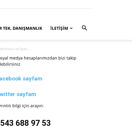
M TEK. DANIŞMANLIK
İLETİŞİM
rilmesi ve fiyat...
syal medya hesaplarımızdan bizi takip
ebilirsiniz
acebook sayfam
witter sayfam
rıntılı bilgi için arayın:
543 688 97 53