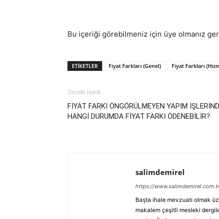
Demirel
Bu içeriği görebilmeniz için üye olmanız ge
ETIKETLER
Fiyat Farkları (Genel)
Fiyat Farkları (Hiz
Önceki İçerik
FİYAT FARKI ÖNGÖRÜLMEYEN YAPIM İŞLERİN
HANGİ DURUMDA FİYAT FARKI ÖDENEBİLİR?
salimdemirel
https://www.salimdemirel.com.t
Başta ihale mevzuatı olmak üz
makalem çeşitli mesleki dergile