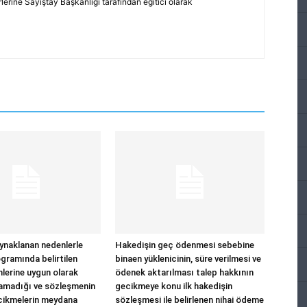
erine Sayıştay Başkanlığı tarafından eğitici olarak
ynaklanan nedenlerle
Hakedişin geç ödenmesi sebebine
ogramında belirtilen
binaen yüklenicinin, süre verilmesi ve
mlerine uygun olarak
ödenek aktarılması talep hakkının
lamadığı ve sözleşmenin
gecikmeye konu ilk hakedişin
cikmelerin meydana
sözleşmesi ile belirlenen nihai ödeme