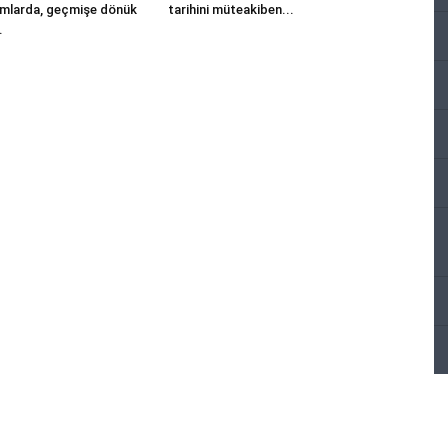
umlarda, geçmişe dönük
tarihini müteakiben...
.