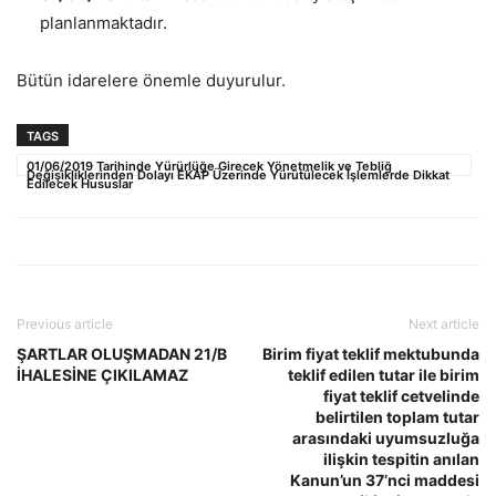
planlanmaktadır.
Bütün idarelere önemle duyurulur.
TAGS
01/06/2019 Tarihinde Yürürlüğe Girecek Yönetmelik ve Tebliğ
Değişikliklerinden Dolayı EKAP Üzerinde Yürütülecek İşlemlerde Dikkat
Edilecek Hususlar
Previous article
Next article
ŞARTLAR OLUŞMADAN 21/B
Birim fiyat teklif mektubunda
İHALESİNE ÇIKILAMAZ
teklif edilen tutar ile birim
fiyat teklif cetvelinde
belirtilen toplam tutar
arasındaki uyumsuzluğa
ilişkin tespitin anılan
Kanun’un 37’nci maddesi