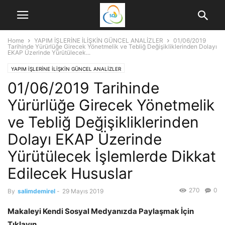
Home
YAPIM İŞLERİNE İLİŞKİN GÜNCEL ANALİZLER
01/06/2019
Tarihinde Yürürlüğe Girecek Yönetmelik ve Tebliğ Değişikliklerinden Dolayı
EKAP Üzerinde Yürütülecek...
YAPIM İŞLERİNE İLİŞKİN GÜNCEL ANALİZLER
01/06/2019 Tarihinde
Yürürlüğe Girecek Yönetmelik
ve Tebliğ Değişikliklerinden
Dolayı EKAP Üzerinde
Yürütülecek İşlemlerde Dikkat
Edilecek Hususlar
270
0
By
salimdemirel
-
29 Mayıs 2019
Makaleyi Kendi Sosyal Medyanızda Paylaşmak İçin
Tıklayın