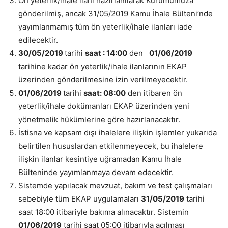
Ön yeterlik/ihale ilanı hazırlanılarak Kurumumuza
gönderilmiş, ancak 31/05/2019 Kamu İhale Bülteni’nde
yayımlanmamış tüm ön yeterlik/ihale ilanları iade
edilecektir.
30/05/2019
tarihi
saat : 14:00
den
01/06/2019
tarihine kadar ön yeterlik/ihale ilanlarının EKAP
üzerinden gönderilmesine izin verilmeyecektir.
01/06/2019
tarihi
saat: 08:00
den itibaren ön
yeterlik/ihale dokümanları EKAP üzerinden yeni
yönetmelik hükümlerine göre hazırlanacaktır.
İstisna ve kapsam dışı ihalelere ilişkin işlemler yukarıda
belirtilen hususlardan etkilenmeyecek, bu ihalelere
ilişkin ilanlar kesintiye uğramadan Kamu İhale
Bülteninde yayımlanmaya devam edecektir.
Sistemde yapılacak mevzuat, bakım ve test çalışmaları
sebebiyle tüm EKAP uygulamaları
31/05/2019
tarihi
saat 18:00 itibariyle bakıma alınacaktır. Sistemin
01/06/2019
tarihi saat 05:00 itibarıyla açılması