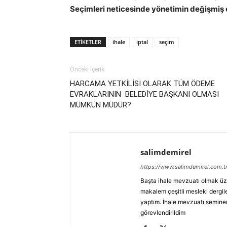
Seçimleri neticesinde yönetimin değişmiş o
ETIKETLER
ihale
iptal
seçim
Önceki İçerik
HARCAMA YETKİLİSİ OLARAK TÜM ÖDEME
EVRAKLARININ BELEDİYE BAŞKANI OLMASI
MÜMKÜN MÜDÜR?
salimdemirel
https://www.salimdemirel.com.t
Başta ihale mevzuatı olmak üz
makalem çeşitli mesleki dergile
yaptım. İhale mevzuatı seminerl
görevlendirildim