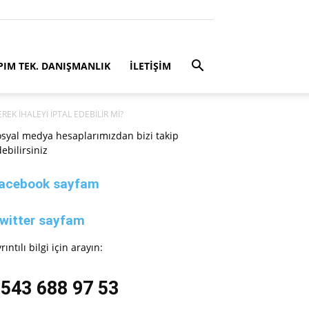
PIM TEK. DANIŞMANLIK
İLETİŞİM
EK İHALEYİ İPTAL EDEBİLİR Mİ?
syal medya hesaplarımızdan bizi takip
ebilirsiniz
acebook sayfam
witter sayfam
rıntılı bilgi için arayın:
543 688 97 53