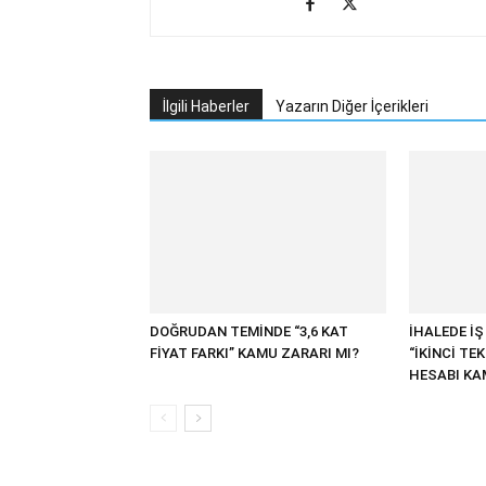
İlgili Haberler
Yazarın Diğer İçerikleri
DOĞRUDAN TEMİNDE “3,6 KAT
İHALEDE İŞ 
FİYAT FARKI” KAMU ZARARI MI?
“İKİNCİ TE
HESABI KAM