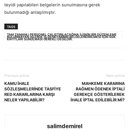
teyidi yapılabilen belgelerin sunulmasına gerek
bulunmadığı anlaşılmıştır.
TAGS
TAM ZAMANLI PERSONEL ÇALIŞTIRILACAĞINA İLİŞKİN BİR DÜZENLEME
BULUNMAYAN İŞLERDE İŞ DENEYİMİNİN BELGELENDİRİLMESİ İÇİN SGK
KAYITLARI SUNULMASI GEREKLİ DEĞİLDİR.
Previous article
Next article
KAMU İHALE
MAHKEME KARARINA
SÖZLEŞMELERİNDE TASFİYE
RAĞMEN ÖDENEK İPTALİ
RED KARARLARINA KARŞI
GEREKÇE GÖSTERİLEREK
NELER YAPILABİLİR?
İHALE İPTAL EDİLEBİLİR Mİ?
salimdemirel