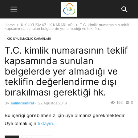
Home
KİK UYUŞMAZLIK KARARLARI
T.C. kimlik numarasının teklif
kapsamında sunulan belgelerde yer almadığı ve teklifin...
KİK UYUŞMAZLIK KARARLARI
T.C. kimlik numarasının teklif
kapsamında sunulan
belgelerde yer almadığı ve
teklifin değerlendirme dışı
bırakılması gerektiği hk.
166
0
By
salimdemirel
-
22 Ağustos 2019
Bu içeriği görebilmeniz için üye olmanız gerekmektedir.
Üye olmak için
tıklayın.