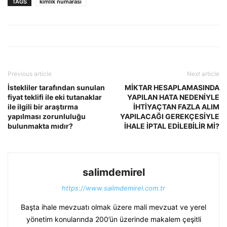
TAGS
kimlik numarası
Previous article
Next article
İstekliler tarafından sunulan
MİKTAR HESAPLAMASINDA
fiyat teklifi ile eki tutanaklar
YAPILAN HATA NEDENİYLE
ile ilgili bir araştırma
İHTİYAÇTAN FAZLA ALIM
yapılması zorunluluğu
YAPILACAĞI GEREKÇESİYLE
bulunmakta mıdır?
İHALE İPTAL EDİLEBİLİR Mİ?
salimdemirel
https://www.salimdemirel.com.tr
Başta ihale mevzuatı olmak üzere mali mevzuat ve yerel
yönetim konularında 200’ün üzerinde makalem çeşitli