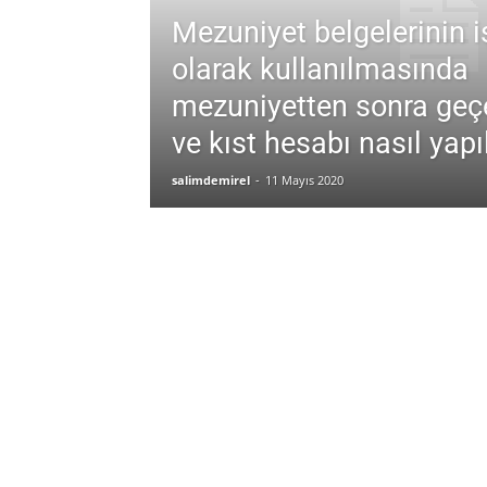
Mezuniyet belgelerinin 
Demirel
olarak kullanılmasında
mezuniyetten sonra geçe
ve kıst hesabı nasıl yapıl
salimdemirel
-
11 Mayıs 2020