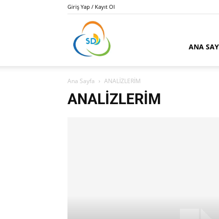
Giriş Yap / Kayıt Ol
Kamu
ANA SA
Ana Sayfa
ANALİZLERİM
İhale
ANALİZLERİM
Danışmanı
Salim