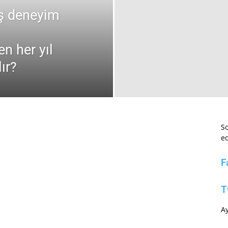
iş deneyim
n her yıl
ır?
So
ed
F
T
Ay