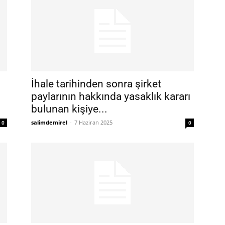
İhale tarihinden sonra şirket
paylarının hakkında yasaklık kararı
bulunan kişiye...
salimdemirel
-
7 Haziran 2025
0
0