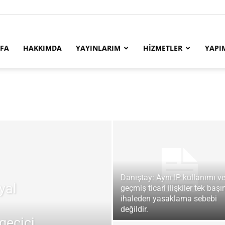
YFA
HAKKIMDA
YAYINLARIM
HİZMETLER
YAPI
Danıştay: Aynı IP kullanımı v
syal
geçmiş ticari ilişkiler tek başı
ihaleden yasaklama sebebi
değildir.
geçici