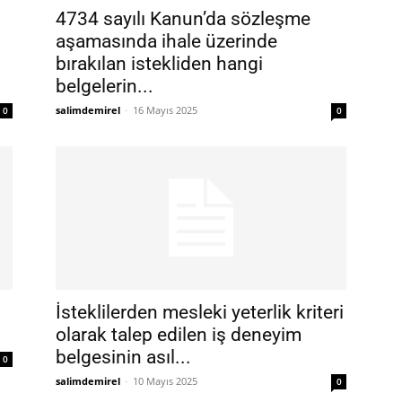
4734 sayılı Kanun’da sözleşme
aşamasında ihale üzerinde
bırakılan istekliden hangi
belgelerin...
salimdemirel
-
16 Mayıs 2025
0
0
İsteklilerden mesleki yeterlik kriteri
olarak talep edilen iş deneyim
belgesinin asıl...
0
salimdemirel
-
10 Mayıs 2025
0