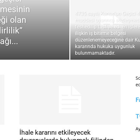
lmesinin
4735 sayılı Kanun’un Geçici 4
eği olan
maddesi uyarınca sözleşmes
feshedilip tasfiye edilen işlere
rlilik”
ilişkin iş bitirme belgesi
ğı...
düzenlenemeyeceğine dair Ku
kararında hukuka uygunluk
bulunmamaktadır.
So
ed
F
T
Ay
İhale kararını etkileyecek