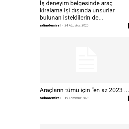
İş deneyim belgesinde araç
kiralama işi dışında unsurlar
bulunan isteklilerin de...
salimdemirel
-
24 Ağustos 2025
Araçların tümü için “en az 2023 ..
salimdemirel
-
19 Temmuz 2025