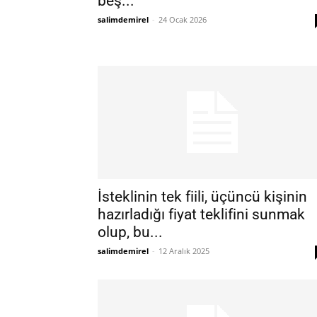
beş...
salimdemirel
-
24 Ocak 2026
İsteklinin tek fiili, üçüncü kişinin
hazırladığı fiyat teklifini sunmak
olup, bu...
salimdemirel
-
12 Aralık 2025