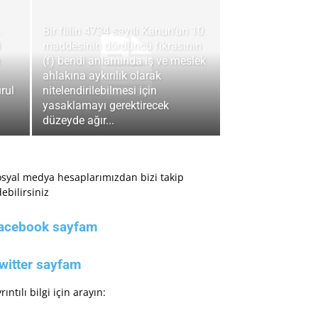
.
Bir fiilin 4734 sayılı Kanun’un 10.
i
maddesinin dördüncü fıkrasının
(f) bendi anlamında iş ve meslek
ahlakına aykırılık olarak
rul
nitelendirilebilmesi için
yasaklamayı gerektirecek
düzeyde ağır...
syal medya hesaplarımızdan bizi takip
ebilirsiniz
acebook sayfam
witter sayfam
rıntılı bilgi için arayın: