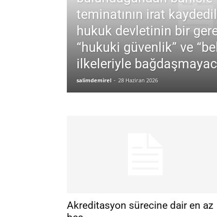
teminatının irat kaydedi
Demirel
hukuk devletinin bir ger
“hukuki güvenlik” ve “beli
ilkeleriyle bağdaşmayaca
salimdemirel
-
28 Haziran 2026
Akreditasyon sürecine dair en az