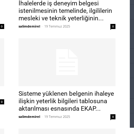
İhalelerde iş deneyim belgesi
istenilmesinin temelinde, ilgililerin
mesleki ve teknik yeterliğinin...
salimdemirel
-
19 Temmuz 2025
0
0
.
Sisteme yüklenen belgenin ihaleye
ilişkin yeterlik bilgileri tablosuna
0
aktarılması esnasında EKAP...
salimdemirel
-
19 Temmuz 2025
0