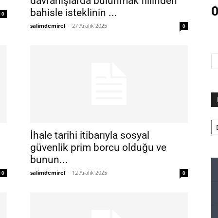
davranışlarda bulunmak fiilinden
0
bahisle isteklinin ...
0
salimdemirel
-
27 Aralık 2025
0
Ka
İhale tarihi itibarıyla sosyal
güvenlik prim borcu olduğu ve
bunun...
salimdemirel
-
12 Aralık 2025
0
0