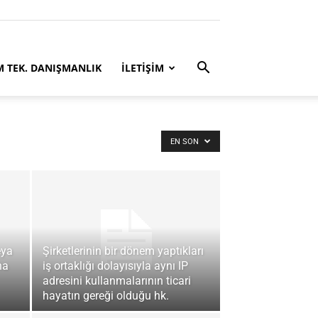
M TEK. DANIŞMANLIK
İLETİŞİM
EN SON
eya
Şirketlerinin bir dönem yaptıkları
na
iş ortaklığı dolayısıyla aynı IP
adresini kullanmalarının ticari
hayatın gereği olduğu hk.