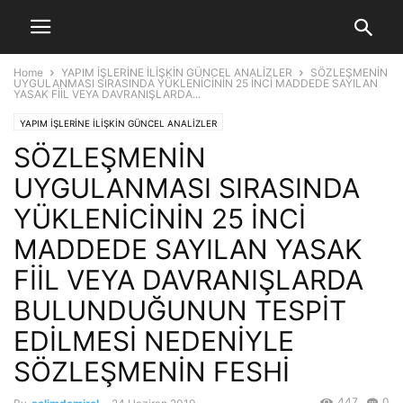
Home
YAPIM İŞLERİNE İLİŞKİN GÜNCEL ANALİZLER
SÖZLEŞMENİN
UYGULANMASI SIRASINDA YÜKLENİCİNİN 25 İNCİ MADDEDE SAYILAN
YASAK FİİL VEYA DAVRANIŞLARDA...
YAPIM İŞLERİNE İLİŞKİN GÜNCEL ANALİZLER
SÖZLEŞMENİN
UYGULANMASI SIRASINDA
YÜKLENİCİNİN 25 İNCİ
MADDEDE SAYILAN YASAK
FİİL VEYA DAVRANIŞLARDA
BULUNDUĞUNUN TESPİT
EDİLMESİ NEDENİYLE
SÖZLEŞMENİN FESHİ
447
0