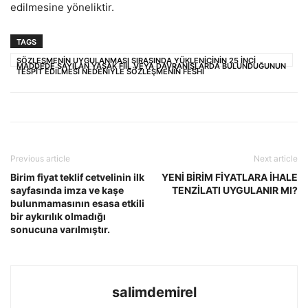
edilmesine yöneliktir.
TAGS
SÖZLEŞMENİN UYGULANMASI SIRASINDA YÜKLENİCİNİN 25 İNCİ
MADDEDE SAYILAN YASAK FİİL VEYA DAVRANIŞLARDA BULUNDUĞUNUN
TESPİT EDİLMESİ NEDENİYLE SÖZLEŞMENİN FESHİ
Previous article
Next article
Birim fiyat teklif cetvelinin ilk
YENİ BİRİM FİYATLARA İHALE
sayfasında imza ve kaşe
TENZİLATI UYGULANIR MI?
bulunmamasının esasa etkili
bir aykırılık olmadığı
sonucuna varılmıştır.
salimdemirel