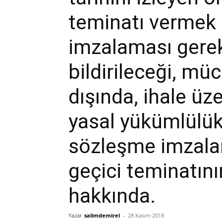
teminatı vermek 
Demirel
imzalaması gere
bildirileceği, müc
dışında, ihale üze
yasal yükümlülükl
sözleşme imzal
geçici teminatını
hakkında.
Yazar
salimdemirel
-
28 Kasım 2018