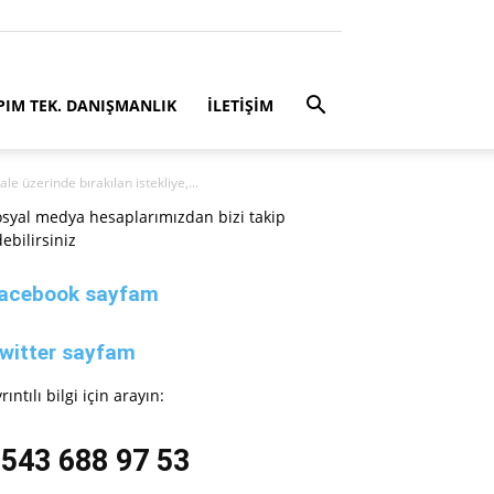
PIM TEK. DANIŞMANLIK
İLETİŞİM
e üzerinde bırakılan istekliye,...
syal medya hesaplarımızdan bizi takip
ebilirsiniz
acebook sayfam
witter sayfam
rıntılı bilgi için arayın:
543 688 97 53