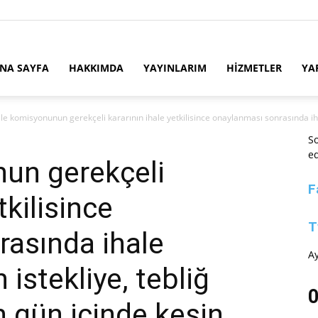
NA SAYFA
HAKKIMDA
YAYINLARIM
HİZMETLER
YA
ale komisyonunun gerekçeli kararının ihale yetkilisince onaylanması sonrasında ihal
So
ed
un gerekçeli
F
tkilisince
T
asında ihale
Ay
 istekliye, tebliğ
0
on gün içinde kesin