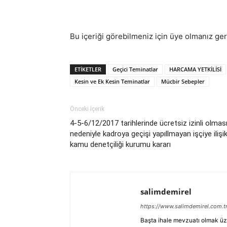
Bu içeriği görebilmeniz için üye olmanız ge
ETIKETLER
Geçici Teminatlar
HARCAMA YETKİLİSİ
Kesin ve Ek Kesin Teminatlar
Mücbir Sebepler
Önceki İçerik
4-5-6/12/2017 tarihlerinde ücretsiz izinli olmas
nedeniyle kadroya geçişi yapıllmayan işçiye ilişik
kamu denetçiliği kurumu kararı
salimdemirel
https://www.salimdemirel.com.t
Başta ihale mevzuatı olmak üz