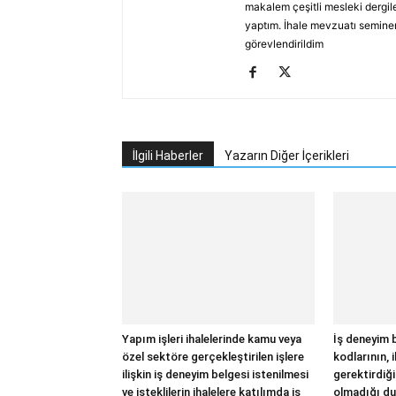
makalem çeşitli mesleki dergile
yaptım. İhale mevzuatı seminerl
görevlendirildim
İlgili Haberler
Yazarın Diğer İçerikleri
Yapım işleri ihalelerinde kamu veya
İş deneyim 
özel sektöre gerçekleştirilen işlere
kodlarının, 
ilişkin iş deneyim belgesi istenilmesi
gerektirdiği
ve isteklilerin ihalelere katılımda iş
olmadığı dur