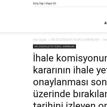
Giriş Yap / Kayıt Ol
Kamu
A
Ana Sayfa
KİK DÜZENLEYİCİ KURUL KARARLARI
İh
İhale
KİK DÜZENLEYİCİ KURUL KARARLARI
İhale komisyonun
kararının ihale ye
Danışmanı
onaylanması sonr
üzerinde bırakılan
Salim
tarihini izleyen 