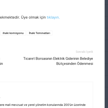
rekmektedir. Üye olmak için
tıklayın.
ihale komisyonu
İhale Teminatları
Sonraki İçerik
ı
Ticaret Borsasının Elektrik Giderinin Belediye
in
Bütçesinden Ödenmesi
r
ere mali mevzuat ve yerel yönetim konularında 200’ün üzerinde