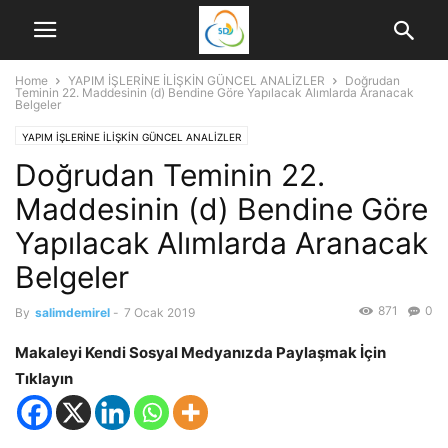
Home
YAPIM İŞLERİNE İLİŞKİN GÜNCEL ANALİZLER
Doğrudan
Teminin 22. Maddesinin (d) Bendine Göre Yapılacak Alımlarda Aranacak
Belgeler
YAPIM İŞLERİNE İLİŞKİN GÜNCEL ANALİZLER
Doğrudan Teminin 22.
Maddesinin (d) Bendine Göre
Yapılacak Alımlarda Aranacak
Belgeler
871
0
By
salimdemirel
-
7 Ocak 2019
Makaleyi Kendi Sosyal Medyanızda Paylaşmak İçin
Tıklayın