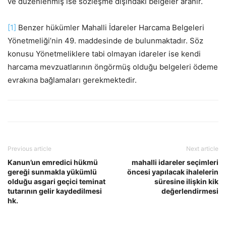
ve düzenlenmiş ise sözleşme dışındaki belgeler aranır.
[1]
Benzer hükümler Mahalli İdareler Harcama Belgeleri
Yönetmeliği’nin 49. maddesinde de bulunmaktadır. Söz
konusu Yönetmeliklere tabi olmayan idareler ise kendi
harcama mevzuatlarının öngörmüş olduğu belgeleri ödeme
evrakına bağlamaları gerekmektedir.
Previous article
Next article
Kanun’un emredici hükmü
mahalli idareler seçimleri
gereği sunmakla yükümlü
öncesi yapılacak ihalelerin
olduğu asgari geçici teminat
süresine ilişkin kik
tutarının gelir kaydedilmesi
değerlendirmesi
hk.